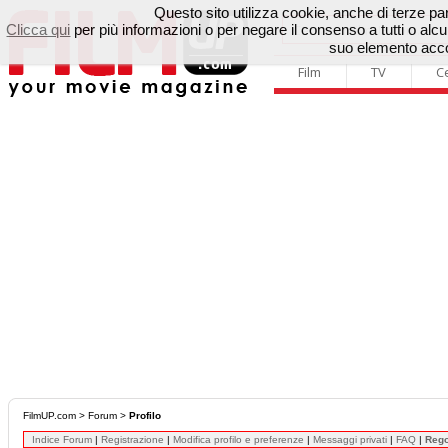
Questo sito utilizza cookie, anche di terze parti
Clicca qui
per più informazioni o per negare il consenso a tutti o a
suo elemento accon
Film
TV
C
FilmUP.com
>
Forum
>
Profilo
Indice Forum
|
Registrazione
|
Modifica profilo e preferenze
|
Messaggi privati
|
FAQ
|
Reg