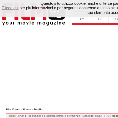
Questo sito utilizza cookie, anche di terze parti
Clicca qui
per più informazioni o per negare il consenso a tutti o a
suo elemento accon
Film
TV
C
FilmUP.com
>
Forum
>
Profilo
Indice Forum
|
Registrazione
|
Modifica profilo e preferenze
|
Messaggi privati
|
FAQ
|
Reg