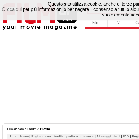
Questo sito utilizza cookie, anche di terze parti
Clicca qui
per più informazioni o per negare il consenso a tutti o a
suo elemento accon
Film
TV
C
FilmUP.com
>
Forum
>
Profilo
Indice Forum
|
Registrazione
|
Modifica profilo e preferenze
|
Messaggi privati
|
FAQ
|
Reg