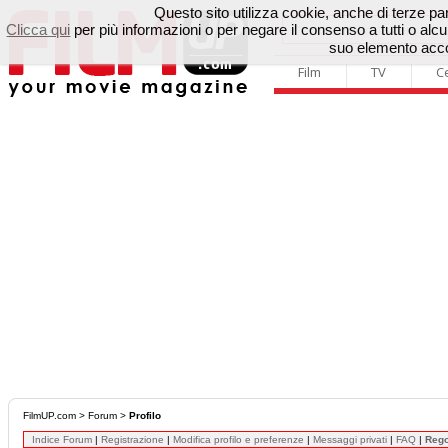
Questo sito utilizza cookie, anche di terze parti
Clicca qui
per più informazioni o per negare il consenso a tutti o a
suo elemento accon
Film
TV
C
FilmUP.com
>
Forum
>
Profilo
Indice Forum
|
Registrazione
|
Modifica profilo e preferenze
|
Messaggi privati
|
FAQ
|
Reg