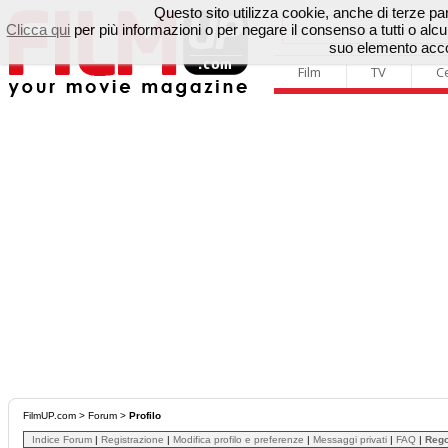
Questo sito utilizza cookie, anche di terze parti
Clicca qui
per più informazioni o per negare il consenso a tutti o a
suo elemento accon
Film
TV
C
FilmUP.com
>
Forum
>
Profilo
Indice Forum
|
Registrazione
|
Modifica profilo e preferenze
|
Messaggi privati
|
FAQ
|
Reg