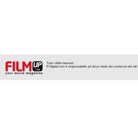
Tutti i diritti riservati
R Digital non è responsabile ad alcun titolo dei contenuti dei siti l