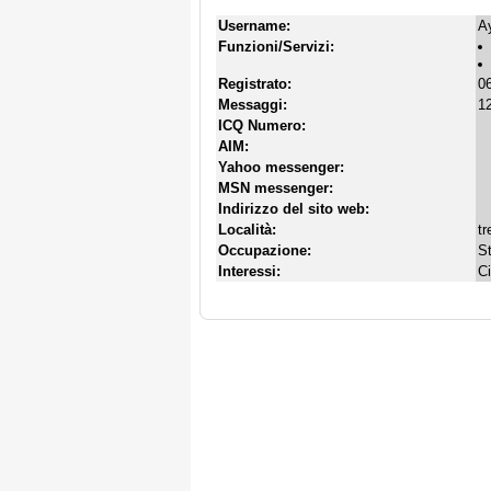
Username:
Ay
Funzioni/Servizi:
Registrato:
06
Messaggi:
12
ICQ Numero:
AIM:
Yahoo messenger:
MSN messenger:
Indirizzo del sito web:
Località:
tr
Occupazione:
S
Interessi:
Ci