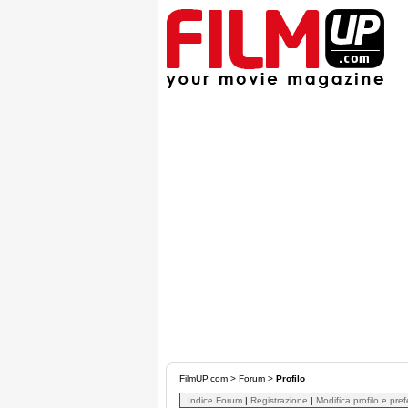
FilmUP.com
>
Forum
>
Profilo
Indice Forum
|
Registrazione
|
Modifica profilo e pre