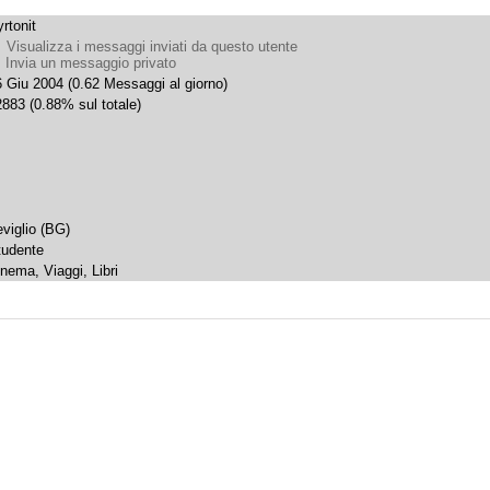
rtonit
Visualizza i messaggi inviati da questo utente
Invia un messaggio privato
 Giu 2004 (0.62 Messaggi al giorno)
883 (0.88% sul totale)
eviglio (BG)
tudente
nema, Viaggi, Libri