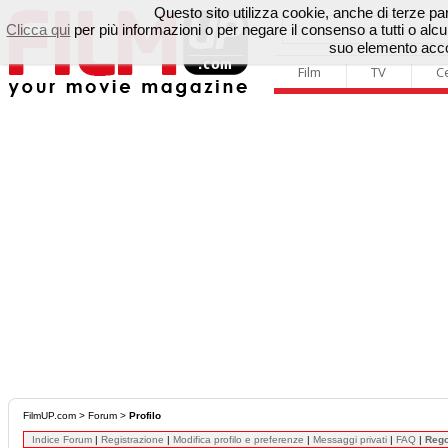
Questo sito utilizza cookie, anche di terze parti
Clicca qui
per più informazioni o per negare il consenso a tutti o a
suo elemento accon
Film
TV
C
FilmUP.com
>
Forum
>
Profilo
Indice Forum
|
Registrazione
|
Modifica profilo e preferenze
|
Messaggi privati
|
FAQ
|
Reg