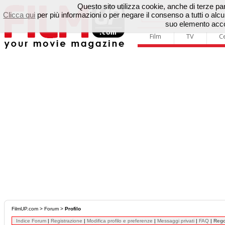
Questo sito utilizza cookie, anche di terze parti
Clicca qui
per più informazioni o per negare il consenso a tutti o a
suo elemento accon
Film
TV
C
FilmUP.com
>
Forum
>
Profilo
Indice Forum
|
Registrazione
|
Modifica profilo e preferenze
|
Messaggi privati
|
FAQ
|
Reg