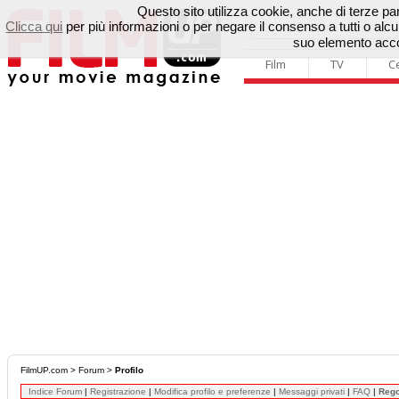
Questo sito utilizza cookie, anche di terze parti
Clicca qui
per più informazioni o per negare il consenso a tutti o a
suo elemento accon
Film
TV
C
FilmUP.com
>
Forum
>
Profilo
Indice Forum
|
Registrazione
|
Modifica profilo e preferenze
|
Messaggi privati
|
FAQ
|
Reg