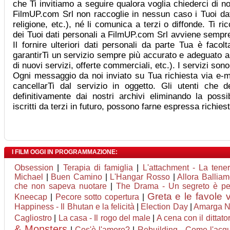
che Ti invitiamo a seguire qualora voglia chiederci di no
FilmUP.com Srl non raccoglie in nessun caso i Tuoi dati 
religione, etc.), né li comunica a terzi o diffonde. Ti r
dei Tuoi dati personali a FilmUP.com Srl avviene sempre
Il fornire ulteriori dati personali da parte Tua è facol
garantirTi un servizio sempre più accurato e adeguato a
di nuovi servizi, offerte commerciali, etc.). I servizi son
Ogni messaggio da noi inviato su Tua richiesta via e-ma
cancellarTi dal servizio in oggetto. Gli utenti che d
definitivamente dai nostri archivi eliminando la possib
iscritti da terzi in futuro, possono farne espressa richie
I FILM OGGI IN PROGRAMMAZIONE:
Obsession
|
Terapia di famiglia
|
L'attachment - La tene
Michael
|
Buen Camino
|
L'Hangar Rosso
|
Allora Ballia
che non sapeva nuotare
|
The Drama - Un segreto è p
Greta e le favole 
Kneecap
|
Pecore sotto copertura
|
Happiness - Il Bhutan e la felicità
|
Election Day
|
Amarga N
Cagliostro
|
La casa - Il rogo del male
|
A cena con il dittato
& Monsters
|
Cos'è l'amore?
|
Rebuilding - Come l'acqu