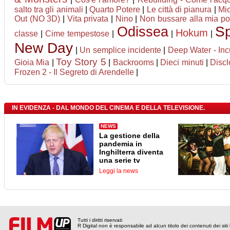
salto tra gli animali
|
Quarto Potere
|
Le città di pianura
|
Mio
Out (NO 3D)
|
Vita privata
|
Nino
|
Non bussare alla mia po
Odissea
Sp
Hokum
classe
|
Cime tempestose
|
|
|
New Day
|
Un semplice incidente
|
Deep Water - Inc
Toy Story 5
Gioia Mia
|
|
Backrooms
|
Dieci minuti
|
Disc
Frozen 2 - Il Segreto di Arendelle
|
IN EVIDENZA - DAL MONDO DEL CINEMA E DELLA TELEVISIONE.
NEWS
La gestione della
pandemia in
Inghilterra diventa
una serie tv
Leggi la news
Tutti i diritti riservati
R Digital non è responsabile ad alcun titolo dei contenuti dei siti l