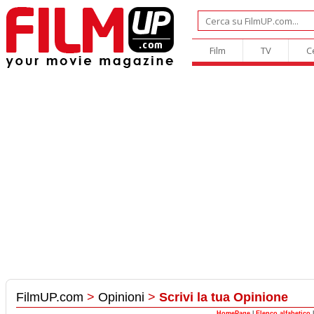
Film
TV
C
FilmUP.com
>
Opinioni
>
Scrivi la tua Opinione
HomePage
|
Elenco alfabetico