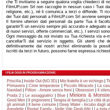
che Ti invitiamo a seguire qualora voglia chiederci di no
FilmUP.com Srl non raccoglie in nessun caso i Tuoi dati 
religione, etc.), né li comunica a terzi o diffonde. Ti r
dei Tuoi dati personali a FilmUP.com Srl avviene sempre
Il fornire ulteriori dati personali da parte Tua è facol
garantirTi un servizio sempre più accurato e adeguato a
di nuovi servizi, offerte commerciali, etc.). I servizi son
Ogni messaggio da noi inviato su Tua richiesta via e-ma
cancellarTi dal servizio in oggetto. Gli utenti che d
definitivamente dai nostri archivi eliminando la possib
iscritti da terzi in futuro, possono farne espressa richie
I FILM OGGI IN PROGRAMMAZIONE:
T
Priscilla
|
Inside Out (NO 3D)
|
Mio fratello è un vichingo
|
Primavera
|
Cime tempestose
|
Piccolo Miracolo
|
La casa
Navidad
|
Pillion - Amore senza freni
|
Obsession
|
Il silen
Minions & Monste
Prada 2
|
Le assaggiatrici
|
Blue
|
Good Men
|
Il prigioniero
|
Terapia di famiglia
|
Le città di p
gli animali
|
Il bene comune
|
Deep Water - Incubo dagli ab
Arendelle
|
Rental Family - Nelle Vite Degli Altri
|
La torta 