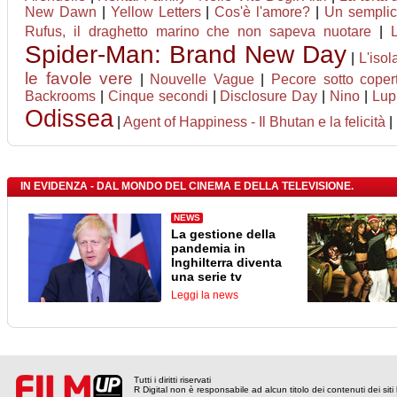
New Dawn
|
Yellow Letters
|
Cos'è l'amore?
|
Un semplic
Rufus, il draghetto marino che non sapeva nuotare
|
Spider-Man: Brand New Day
|
L'isol
le favole vere
|
Nouvelle Vague
|
Pecore sotto coper
Backrooms
|
Cinque secondi
|
Disclosure Day
|
Nino
|
Lupi
Odissea
|
Agent of Happiness - Il Bhutan e la felicità
|
IN EVIDENZA - DAL MONDO DEL CINEMA E DELLA TELEVISIONE.
NEWS
La gestione della
pandemia in
Inghilterra diventa
una serie tv
Leggi la news
Tutti i diritti riservati
R Digital non è responsabile ad alcun titolo dei contenuti dei siti l