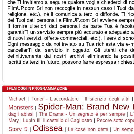
che Ti invitiamo a seguire qualora voglia chiederci di no
FilmUP.com Srl non raccoglie in nessun caso i Tuoi dati 
religione, etc.), né li comunica a terzi o diffonde. Ti r
dei Tuoi dati personali a FilmUP.com Srl avviene sempre
Il fornire ulteriori dati personali da parte Tua è facol
garantirTi un servizio sempre più accurato e adeguato a
di nuovi servizi, offerte commerciali, etc.). I servizi son
Ogni messaggio da noi inviato su Tua richiesta via e-ma
cancellarTi dal servizio in oggetto. Gli utenti che d
definitivamente dai nostri archivi eliminando la possib
iscritti da terzi in futuro, possono farne espressa richie
I FILM OGGI IN PROGRAMMAZIONE:
Michael
|
Tuner - L'accordatore
|
Il silenzio degli altri
Spider-Man: Brand New
Monsters
|
dagli abissi
|
The Drama - Un segreto è per sempre
|
L
Mary
|
Lupin III: Il castello di Cagliostro
|
Pecore sotto cop
Odissea
Story 5
|
|
Le cose non dette
|
Un sempl