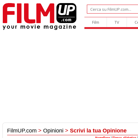
Film
TV
C
FilmUP.com
>
Opinioni
>
Scrivi la tua Opinione
HomePage
|
Elenco alfabetico