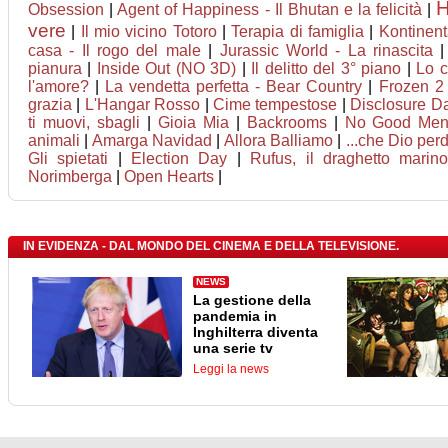
Obsession
|
Agent of Happiness - Il Bhutan e la felicità
|
vere
|
Il mio vicino Totoro
|
Terapia di famiglia
|
Kontinent
casa - Il rogo del male
|
Jurassic World - La rinascita
pianura
|
Inside Out (NO 3D)
|
Il delitto del 3° piano
|
Lo 
l'amore?
|
La vendetta perfetta - Bear Country
|
Frozen 2 
grazia
|
L'Hangar Rosso
|
Cime tempestose
|
Disclosure D
ti muovi, sbagli
|
Gioia Mia
|
Backrooms
|
No Good Me
animali
|
Amarga Navidad
|
Allora Balliamo
|
...che Dio perd
Gli spietati
|
Election Day
|
Rufus, il draghetto mari
Norimberga
|
Open Hearts
|
IN EVIDENZA - DAL MONDO DEL CINEMA E DELLA TELEVISIONE.
NEWS
La gestione della
pandemia in
Inghilterra diventa
una serie tv
Leggi la news