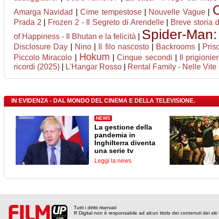
Amarga Navidad
|
Cime tempestose
|
Nouvelle Vague
|
Prada 2
|
Frozen 2 - Il Segreto di Arendelle
|
Breve storia 
Spider-Man
of Happiness - Il Bhutan e la felicità
|
Disclosure Day
|
Nino
|
Il filo nascosto
|
Backrooms
|
Prisc
Hokum
Piccolo Miracolo
|
|
Cinque secondi
|
Il prigionie
ricordi (2025)
|
L'Hangar Rosso
|
Rental Family - Nelle Vite 
IN EVIDENZA - DAL MONDO DEL CINEMA E DELLA TELEVISIONE.
NEWS
La gestione della
pandemia in
Inghilterra diventa
una serie tv
Leggi la news
Tutti i diritti riservati
R Digital non è responsabile ad alcun titolo dei contenuti dei siti l