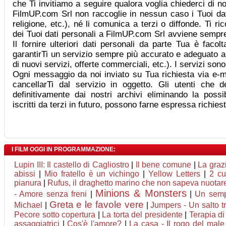
che Ti invitiamo a seguire qualora voglia chiederci di no
FilmUP.com Srl non raccoglie in nessun caso i Tuoi dati 
religione, etc.), né li comunica a terzi o diffonde. Ti r
dei Tuoi dati personali a FilmUP.com Srl avviene sempre
Il fornire ulteriori dati personali da parte Tua è facol
garantirTi un servizio sempre più accurato e adeguato a
di nuovi servizi, offerte commerciali, etc.). I servizi son
Ogni messaggio da noi inviato su Tua richiesta via e-ma
cancellarTi dal servizio in oggetto. Gli utenti che d
definitivamente dai nostri archivi eliminando la possib
iscritti da terzi in futuro, possono farne espressa richie
I FILM OGGI IN PROGRAMMAZIONE:
Lupin III: Il castello di Cagliostro
|
Il bene comune
|
La graz
abissi
|
Mio fratello è un vichingo
|
Yellow Letters
|
2 cu
pianura
|
Rufus, il draghetto marino che non sapeva nuotar
Minions & Monsters
- Amore senza freni
|
|
Un semp
Greta e le favole vere
Michael
|
|
Jumpers - Un salto tr
Pecore sotto copertura
|
La torta del presidente
|
Terapia di
assaggiatrici
|
Cos'è l'amore?
|
La casa - Il rogo del male