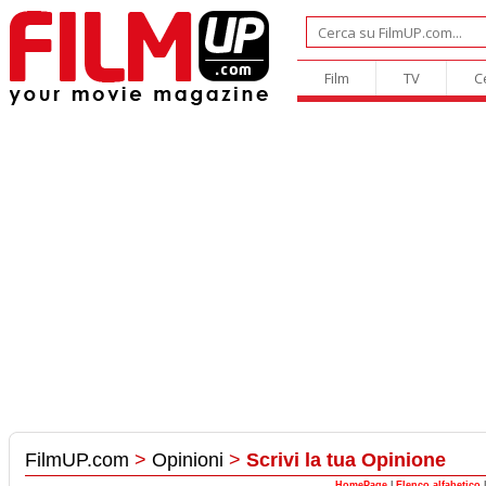
Film
TV
C
FilmUP.com
>
Opinioni
>
Scrivi la tua Opinione
HomePage
|
Elenco alfabetico