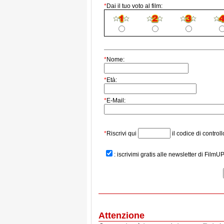
*
Dai il tuo voto al film:
*
Nome:
*
Età:
*
E-Mail:
*
Riscrivi qui
il codice di controll
: iscrivimi gratis alle newsletter di FilmU
Attenzione