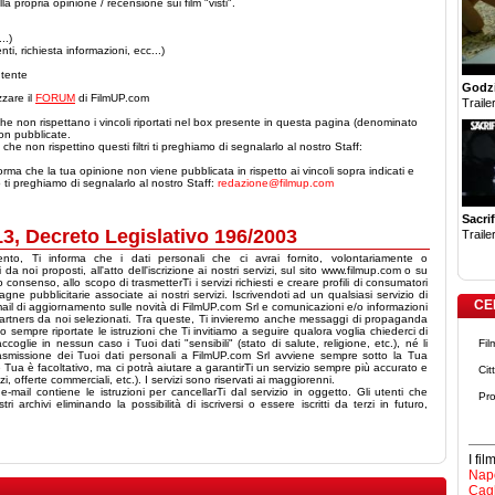
a propria opinione / recensione sui film "visti".
..)
nti, richiesta informazioni, ecc...)
utente
Godzi
izzare il
FORUM
di FilmUP.com
Trailer
he non rispettano i vincoli riportati nel box presente in questa pagina (denominato
n pubblicate.
che non rispettino questi filtri ti preghiamo di segnalarlo al nostro Staff:
orma che la tua opinione non viene pubblicata in rispetto ai vincoli sopra indicati e
o ti preghiamo di segnalarlo al nostro Staff:
redazione@filmup.com
Sacrif
 13, Decreto Legislativo 196/2003
Trailer
mento, Ti informa che i dati personali che ci avrai fornito, volontariamente o
da noi proposti, all'atto dell'iscrizione ai nostri servizi, sul sito www.filmup.com o su
o consenso, allo scopo di trasmetterTi i servizi richiesti e creare profili di consumatori
gne pubblicitarie associate ai nostri servizi. Iscrivendoti ad un qualsiasi servizio di
CE
ail di aggiornamento sulle novità di FilmUP.com Srl e comunicazioni e/o informazioni
 partners da noi selezionati. Tra queste, Ti invieremo anche messaggi di propaganda
 sempre riportate le istruzioni che Ti invitiamo a seguire qualora voglia chiederci di
oglie in nessun caso i Tuoi dati "sensibili" (stato di salute, religione, etc.), né li
Fil
rasmissione dei Tuoi dati personali a FilmUP.com Srl avviene sempre sotto la Tua
rte Tua è facoltativo, ma ci potrà aiutare a garantirTi un servizio sempre più accurato e
Cit
, offerte commerciali, etc.). I servizi sono riservati ai maggiorenni.
mail contiene le istruzioni per cancellarTi dal servizio in oggetto. Gli utenti che
Pro
 archivi eliminando la possibilità di iscriversi o essere iscritti da terzi in futuro,
I fi
Napo
Cagl