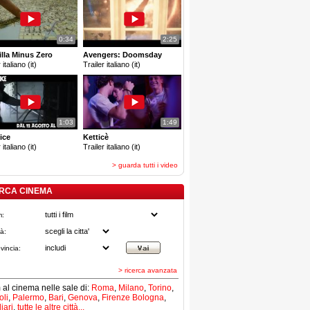
0:34
2:25
lla Minus Zero
Avengers: Doomsday
 italiano (it)
Trailer italiano (it)
1:03
1:49
ice
Ketticè
 italiano (it)
Trailer italiano (it)
> guarda tutti i video
RCA CINEMA
m:
tà:
vincia:
> ricerca avanzata
lm al cinema nelle sale di:
Roma
,
Milano
,
Torino
,
li
,
Palermo
,
Bari
,
Genova
,
Firenze
Bologna
,
iari
,
tutte le altre città...