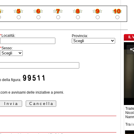
*
Località:
Provincia:
IL
*
Sesso:
o della figura:
P.com e avvisami delle iniziative a premi.
Traile
Nicol
Nanni
Tra i