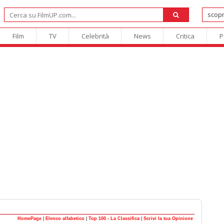
Film
TV
Celebrità
News
Critica
P
HomePage
|
Elenco alfabetico
|
Top 100 - La Classifica
|
Scrivi la tua Opinione