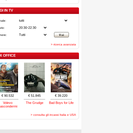
I IN TV
nale:
rio:
nere:
> ricerca avanzata
X OFFICE
€ 90.532
€ 51.845
€ 39.220
Volevo
The Grudge
Bad Boys for Life
nascondermi
> consulta gli incassi Italia e USA