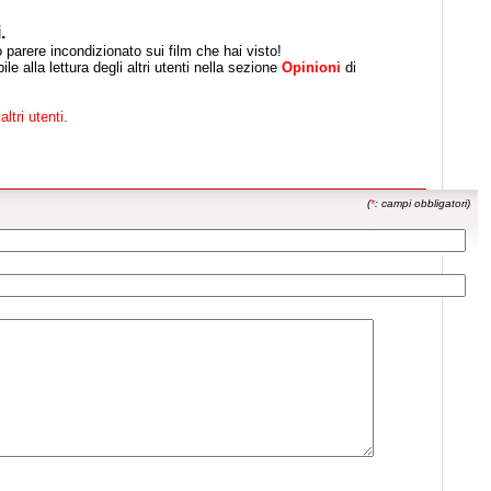
.
uo parere incondizionato sui film che hai visto!
le alla lettura degli altri utenti nella sezione
Opinioni
di
altri utenti.
(
*
: campi obbligatori)