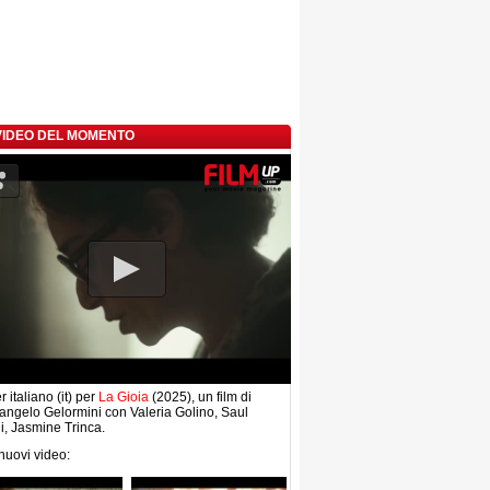
 VIDEO DEL MOMENTO
r italiano (it) per
La Gioia
(2025), un film di
angelo Gelormini con Valeria Golino, Saul
, Jasmine Trinca.
 nuovi video: