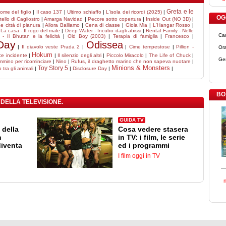
Greta e le
ome del figlio
|
Il caso 137
|
Ultimo schiaffo
|
L'isola dei ricordi (2025)
|
OGG
stello di Cagliostro
|
Amarga Navidad
|
Pecore sotto copertura
|
Inside Out (NO 3D)
|
e città di pianura
|
Allora Balliamo
|
Cena di classe
|
Gioia Mia
|
L'Hangar Rosso
|
|
La casa - Il rogo del male
|
Deep Water - Incubo dagli abissi
|
Rental Family - Nelle
Ca
- Il Bhutan e la felicità
|
Old Boy (2003)
|
Terapia di famiglia
|
Francesco
|
Day
Odissea
|
Il diavolo veste Prada 2
|
|
Cime tempestose
|
Pillion -
Ora
Hokum
ce incidente
|
|
Il silenzio degli altri
|
Piccolo Miracolo
|
The Life of Chuck
|
Ge
mmino per ricominciare
|
Nino
|
Rufus, il draghetto marino che non sapeva nuotare
|
Minions & Monsters
Toy Story 5
 tra gli animali
|
|
Disclosure Day
|
|
BO
 DELLA TELEVISIONE.
GUIDA TV
 della
Cosa vedere stasera
n
in TV: i film, le serie
diventa
ed i programmi
I film oggi in TV