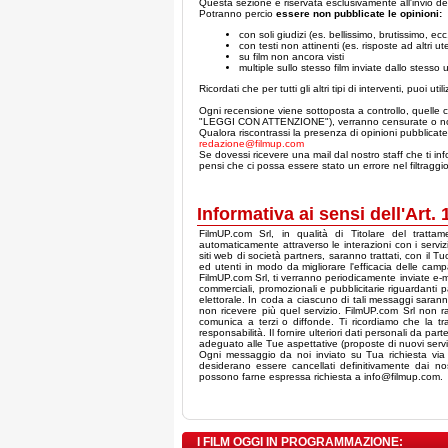
Questa sezione è riservata esclusivamente all'invio dell
Potranno percio
essere non pubblicate le opinioni:
con soli giudizi (es. bellissimo, brutissimo, ecc.
con testi non attinenti (es. risposte ad altri ute
su film non ancora visti
multiple sullo stesso film inviate dallo stesso 
Ricordati che per tutti gli altri tipi di interventi, puoi util
Ogni recensione viene sottoposta a controllo, quelle c
"LEGGI CON ATTENZIONE"), verranno censurate o no
Qualora riscontrassi la presenza di opinioni pubblicate 
redazione@filmup.com
Se dovessi ricevere una mail dal nostro staff che ti inf
pensi che ci possa essere stato un errore nel filtraggi
Informativa ai sensi dell'Art.
FilmUP.com Srl, in qualità di Titolare del tratta
automaticamente attraverso le interazioni con i servizi 
siti web di società partners, saranno trattati, con il Tu
ed utenti in modo da migliorare l'efficacia delle campa
FilmUP.com Srl, ti verranno periodicamente inviate e-m
commerciali, promozionali e pubblicitarie riguardanti
elettorale. In coda a ciascuno di tali messaggi saranno
non ricevere più quel servizio. FilmUP.com Srl non racc
comunica a terzi o diffonde. Ti ricordiamo che la t
responsabilità. Il fornire ulteriori dati personali da pa
adeguato alle Tue aspettative (proposte di nuovi servizi
Ogni messaggio da noi inviato su Tua richiesta via e-
desiderano essere cancellati definitivamente dai nostri
possono farne espressa richiesta a info@filmup.com.
I FILM OGGI IN PROGRAMMAZIONE: