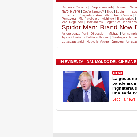
Romeo è Giulietta
|
Cinque secondi
|
Hamnet - Nel n
favole vere
|
Cos'è l'amore?
|
Blue
|
Lupin III: Il ca
Frozen 2 - Il Segreto di Arendelle
|
Buen Camino
|
L
Primavera
|
Mio fratello è un vichingo
|
Il prigioniero
Vite Degli Altri
|
Backrooms
|
Agent of Happiness 
Spider-Man: Brand New 
Amore senza freni
|
Obsession
|
Michael
|
Un sempli
Agata Christian - Delitto sulle nevi
|
Santiago - Un ca
Le assaggiatrici
|
Nouvelle Vague
|
Jumpers - Un salto
IN EVIDENZA - DAL MONDO DEL CINEMA E
NEWS
La gestione
pandemia i
Inghilterra 
una serie tv
Leggi la news