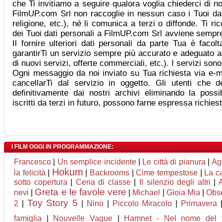
che Ti invitiamo a seguire qualora voglia chiederci di no
FilmUP.com Srl non raccoglie in nessun caso i Tuoi dati 
religione, etc.), né li comunica a terzi o diffonde. Ti r
dei Tuoi dati personali a FilmUP.com Srl avviene sempre
Il fornire ulteriori dati personali da parte Tua è facol
garantirTi un servizio sempre più accurato e adeguato a
di nuovi servizi, offerte commerciali, etc.). I servizi son
Ogni messaggio da noi inviato su Tua richiesta via e-ma
cancellarTi dal servizio in oggetto. Gli utenti che d
definitivamente dai nostri archivi eliminando la possib
iscritti da terzi in futuro, possono farne espressa richie
I FILM OGGI IN PROGRAMMAZIONE:
Francesco
|
Un semplice incidente
|
Le città di pianura
|
Ag
Hokum
la felicità
|
|
Backrooms
|
Cime tempestose
|
La ca
sotto copertura
|
Cena di classe
|
Il silenzio degli altri
|
A
Greta e le favole vere
nevi
|
|
Michael
|
Gioia Mia
|
Obs
Toy Story 5
2
|
|
Nino
|
Piccolo Miracolo
|
Primavera
famiglia
|
Nouvelle Vague
|
Hamnet - Nel nome del fi