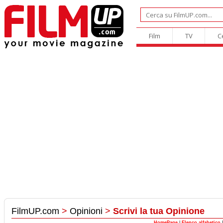
Film
TV
C
FilmUP.com
>
Opinioni
>
Scrivi la tua Opinione
HomePage
|
Elenco alfabetico