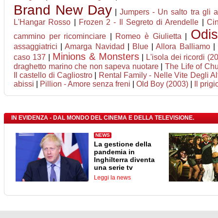
Brand New Day
|
Jumpers - Un salto tra gli a
L'Hangar Rosso
|
Frozen 2 - Il Segreto di Arendelle
|
Ci
Odi
cammino per ricominciare
|
Romeo è Giulietta
|
assaggiatrici
|
Amarga Navidad
|
Blue
|
Allora Balliamo
|
Minions & Monsters
caso 137
|
|
L'isola dei ricordi (2
draghetto marino che non sapeva nuotare
|
The Life of Ch
Il castello di Cagliostro
|
Rental Family - Nelle Vite Degli Alt
abissi
|
Pillion - Amore senza freni
|
Old Boy (2003)
|
Il prig
IN EVIDENZA - DAL MONDO DEL CINEMA E DELLA TELEVISIONE.
NEWS
La gestione della
pandemia in
Inghilterra diventa
una serie tv
Leggi la news