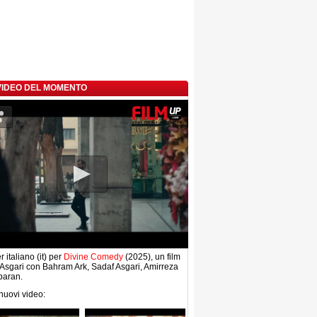
 VIDEO DEL MOMENTO
r italiano (it) per
Divine Comedy
(2025), un film
i Asgari con Bahram Ark, Sadaf Asgari, Amirreza
baran.
 nuovi video: