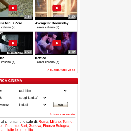
0:34
2:25
lla Minus Zero
Avengers: Doomsday
 italiano (it)
Trailer italiano (it)
1:03
1:49
ice
Ketticè
 italiano (it)
Trailer italiano (it)
> guarda tutti i video
RCA CINEMA
m:
tà:
vincia:
> ricerca avanzata
lm al cinema nelle sale di:
Roma
,
Milano
,
Torino
,
li
,
Palermo
,
Bari
,
Genova
,
Firenze
Bologna
,
iari
,
tutte le altre città...