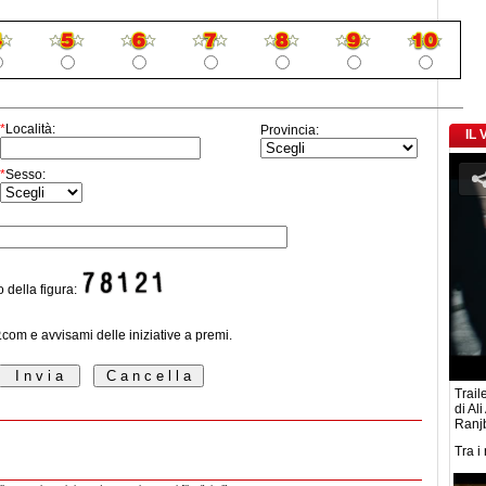
*
Località:
Provincia:
IL
*
Sesso:
o della figura:
P.com e avvisami delle iniziative a premi.
Traile
di Al
Ranj
Tra i