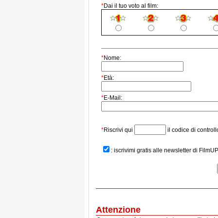
*
Dai il tuo voto al film:
*
Nome:
*
Età:
*
E-Mail:
*
Riscrivi qui
il codice di controll
: iscrivimi gratis alle newsletter di FilmU
Attenzione