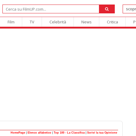
Film
TV
Celebrità
News
Critica
P
HomePage
|
Elenco alfabetico
|
Top 100 - La Classifica
|
Scrivi la tua Opinione