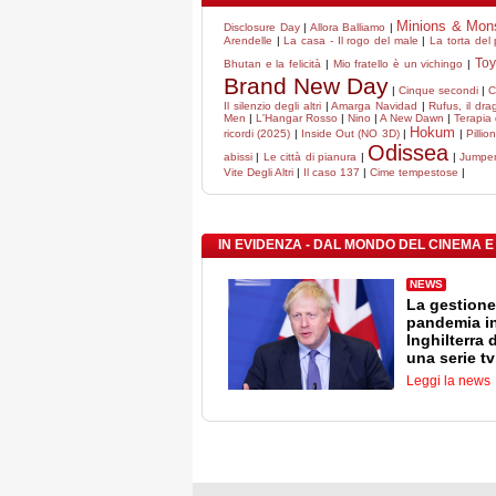
Minions & Mon
Disclosure Day
|
Allora Balliamo
|
Arendelle
|
La casa - Il rogo del male
|
La torta del
Toy
Bhutan e la felicità
|
Mio fratello è un vichingo
|
Brand New Day
|
Cinque secondi
|
C
Il silenzio degli altri
|
Amarga Navidad
|
Rufus, il dr
Men
|
L'Hangar Rosso
|
Nino
|
A New Dawn
|
Terapia 
Hokum
ricordi (2025)
|
Inside Out (NO 3D)
|
|
Pillio
Odissea
abissi
|
Le città di pianura
|
|
Jumpers
Vite Degli Altri
|
Il caso 137
|
Cime tempestose
|
IN EVIDENZA - DAL MONDO DEL CINEMA E
NEWS
La gestione
pandemia i
Inghilterra 
una serie tv
Leggi la news