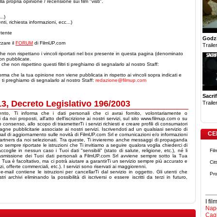
a propria opinione / recensione sui film "visti".
..)
nti, richiesta informazioni, ecc...)
utente
Godzi
izzare il
FORUM
di FilmUP.com
Trailer
he non rispettano i vincoli riportati nel box presente in questa pagina (denominato
n pubblicate.
che non rispettino questi filtri ti preghiamo di segnalarlo al nostro Staff:
orma che la tua opinione non viene pubblicata in rispetto ai vincoli sopra indicati e
o ti preghiamo di segnalarlo al nostro Staff:
redazione@filmup.com
Sacrif
 13, Decreto Legislativo 196/2003
Trailer
mento, Ti informa che i dati personali che ci avrai fornito, volontariamente o
da noi proposti, all'atto dell'iscrizione ai nostri servizi, sul sito www.filmup.com o su
o consenso, allo scopo di trasmetterTi i servizi richiesti e creare profili di consumatori
gne pubblicitarie associate ai nostri servizi. Iscrivendoti ad un qualsiasi servizio di
CE
ail di aggiornamento sulle novità di FilmUP.com Srl e comunicazioni e/o informazioni
 partners da noi selezionati. Tra queste, Ti invieremo anche messaggi di propaganda
 sempre riportate le istruzioni che Ti invitiamo a seguire qualora voglia chiederci di
oglie in nessun caso i Tuoi dati "sensibili" (stato di salute, religione, etc.), né li
Fil
rasmissione dei Tuoi dati personali a FilmUP.com Srl avviene sempre sotto la Tua
rte Tua è facoltativo, ma ci potrà aiutare a garantirTi un servizio sempre più accurato e
Cit
, offerte commerciali, etc.). I servizi sono riservati ai maggiorenni.
mail contiene le istruzioni per cancellarTi dal servizio in oggetto. Gli utenti che
Pro
 archivi eliminando la possibilità di iscriversi o essere iscritti da terzi in futuro,
I fi
Napo
Cagl