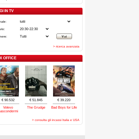
I IN TV
nale:
rio:
nere:
> ricerca avanzata
X OFFICE
€ 90.532
€ 51.845
€ 39.220
Volevo
The Grudge
Bad Boys for Life
nascondermi
> consulta gli incassi Italia e USA