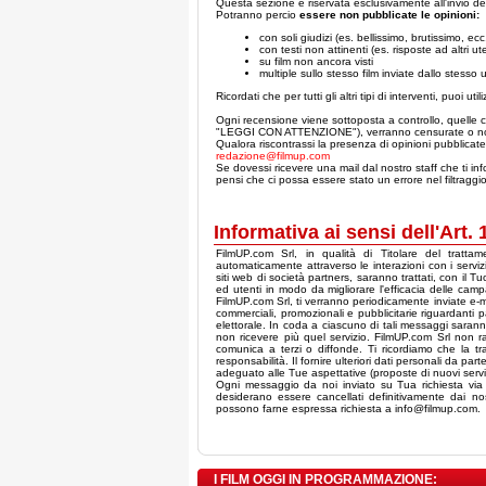
Questa sezione è riservata esclusivamente all'invio dell
Potranno percio
essere non pubblicate le opinioni:
con soli giudizi (es. bellissimo, brutissimo, ecc.
con testi non attinenti (es. risposte ad altri ute
su film non ancora visti
multiple sullo stesso film inviate dallo stesso 
Ricordati che per tutti gli altri tipi di interventi, puoi util
Ogni recensione viene sottoposta a controllo, quelle c
"LEGGI CON ATTENZIONE"), verranno censurate o no
Qualora riscontrassi la presenza di opinioni pubblicate 
redazione@filmup.com
Se dovessi ricevere una mail dal nostro staff che ti inf
pensi che ci possa essere stato un errore nel filtraggi
Informativa ai sensi dell'Art.
FilmUP.com Srl, in qualità di Titolare del tratta
automaticamente attraverso le interazioni con i servizi 
siti web di società partners, saranno trattati, con il Tu
ed utenti in modo da migliorare l'efficacia delle campa
FilmUP.com Srl, ti verranno periodicamente inviate e-m
commerciali, promozionali e pubblicitarie riguardanti
elettorale. In coda a ciascuno di tali messaggi saranno
non ricevere più quel servizio. FilmUP.com Srl non racc
comunica a terzi o diffonde. Ti ricordiamo che la t
responsabilità. Il fornire ulteriori dati personali da pa
adeguato alle Tue aspettative (proposte di nuovi servizi
Ogni messaggio da noi inviato su Tua richiesta via e-
desiderano essere cancellati definitivamente dai nostri
possono farne espressa richiesta a info@filmup.com.
I FILM OGGI IN PROGRAMMAZIONE: