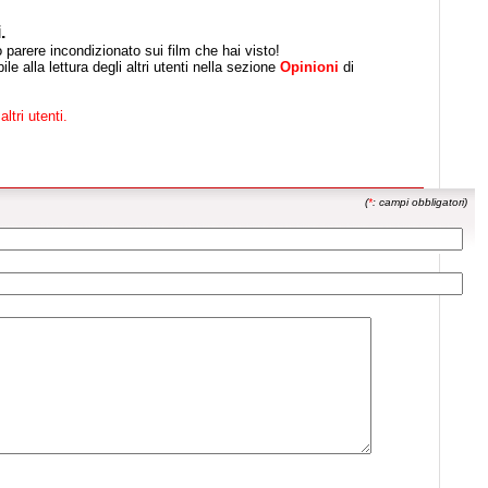
.
uo parere incondizionato sui film che hai visto!
le alla lettura degli altri utenti nella sezione
Opinioni
di
altri utenti.
(
*
: campi obbligatori)