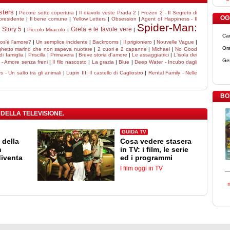
sters
|
Pecore sotto copertura
|
Il diavolo veste Prada 2
|
Frozen 2 - Il Segreto di
OGG
 presidente
|
Il bene comune
|
Yellow Letters
|
Obsession
|
Agent of Happiness - Il
Spider-Man:
 Story 5
Greta e le favole vere
|
Piccolo Miracolo
|
|
Ca
os'è l'amore?
|
Un semplice incidente
|
Backrooms
|
Il prigioniero
|
Nouvelle Vague
|
Ora
aghetto marino che non sapeva nuotare
|
2 cuori e 2 capanne
|
Michael
|
No Good
di famiglia
|
Priscilla
|
Primavera
|
Breve storia d'amore
|
Le assaggiatrici
|
L'isola dei
Ge
n - Amore senza freni
|
Il filo nascosto
|
La grazia
|
Blue
|
Deep Water - Incubo dagli
 - Un salto tra gli animali
|
Lupin III: Il castello di Cagliostro
|
Rental Family - Nelle
BO
 DELLA TELEVISIONE.
GUIDA TV
 della
Cosa vedere stasera
n
in TV: i film, le serie
diventa
ed i programmi
I film oggi in TV