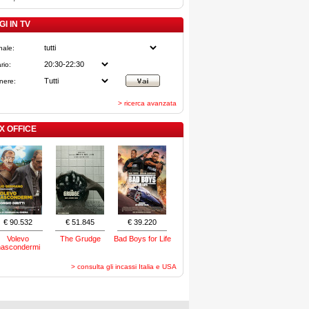
I IN TV
nale:
rio:
nere:
> ricerca avanzata
X OFFICE
€ 90.532
€ 51.845
€ 39.220
Volevo
The Grudge
Bad Boys for Life
nascondermi
> consulta gli incassi Italia e USA