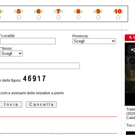
*
Località:
Provincia:
IL
*
Sesso:
o della figura:
P.com e avvisami delle iniziative a premi.
Traile
(2026
Caleb
Tra i