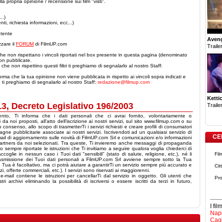
a propria opinione / recensione sui film "visti".
..)
nti, richiesta informazioni, ecc...)
utente
Aven
izzare il
FORUM
di FilmUP.com
Trailer
he non rispettano i vincoli riportati nel box presente in questa pagina (denominato
n pubblicate.
che non rispettino questi filtri ti preghiamo di segnalarlo al nostro Staff:
orma che la tua opinione non viene pubblicata in rispetto ai vincoli sopra indicati e
o ti preghiamo di segnalarlo al nostro Staff:
redazione@filmup.com
Ketti
 13, Decreto Legislativo 196/2003
Trailer
mento, Ti informa che i dati personali che ci avrai fornito, volontariamente o
da noi proposti, all'atto dell'iscrizione ai nostri servizi, sul sito www.filmup.com o su
o consenso, allo scopo di trasmetterTi i servizi richiesti e creare profili di consumatori
gne pubblicitarie associate ai nostri servizi. Iscrivendoti ad un qualsiasi servizio di
CE
ail di aggiornamento sulle novità di FilmUP.com Srl e comunicazioni e/o informazioni
 partners da noi selezionati. Tra queste, Ti invieremo anche messaggi di propaganda
 sempre riportate le istruzioni che Ti invitiamo a seguire qualora voglia chiederci di
oglie in nessun caso i Tuoi dati "sensibili" (stato di salute, religione, etc.), né li
Fil
rasmissione dei Tuoi dati personali a FilmUP.com Srl avviene sempre sotto la Tua
rte Tua è facoltativo, ma ci potrà aiutare a garantirTi un servizio sempre più accurato e
Cit
, offerte commerciali, etc.). I servizi sono riservati ai maggiorenni.
mail contiene le istruzioni per cancellarTi dal servizio in oggetto. Gli utenti che
Pro
 archivi eliminando la possibilità di iscriversi o essere iscritti da terzi in futuro,
I fi
Napo
Cagl