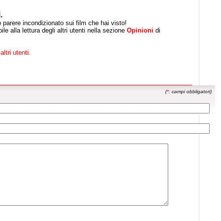
.
uo parere incondizionato sui film che hai visto!
le alla lettura degli altri utenti nella sezione
Opinioni
di
altri utenti.
(
*
: campi obbligatori)