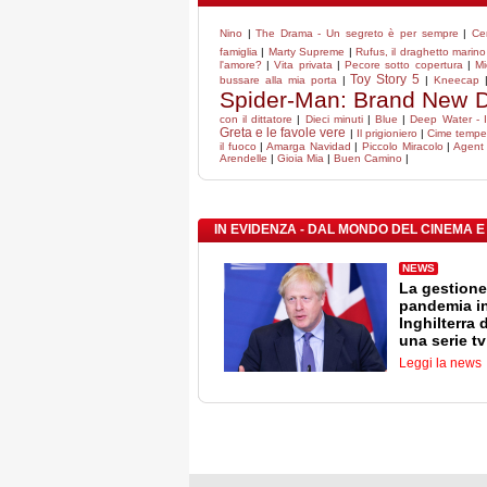
Nino
|
The Drama - Un segreto è per sempre
|
Ce
famiglia
|
Marty Supreme
|
Rufus, il draghetto mari
l'amore?
|
Vita privata
|
Pecore sotto copertura
|
Mi
Toy Story 5
bussare alla mia porta
|
|
Kneecap
Spider-Man: Brand New 
con il dittatore
|
Dieci minuti
|
Blue
|
Deep Water - I
Greta e le favole vere
|
Il prigioniero
|
Cime tempe
il fuoco
|
Amarga Navidad
|
Piccolo Miracolo
|
Agent 
Arendelle
|
Gioia Mia
|
Buen Camino
|
IN EVIDENZA - DAL MONDO DEL CINEMA E
NEWS
La gestione
pandemia i
Inghilterra 
una serie tv
Leggi la news