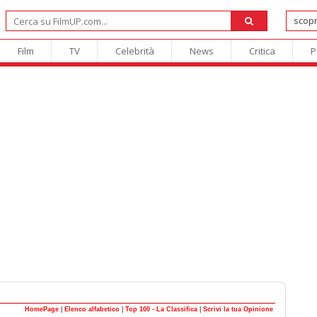
Film
TV
Celebrità
News
Critica
P
HomePage
|
Elenco alfabetico
|
Top 100 - La Classifica
|
Scrivi la tua Opinione