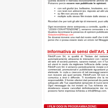
Questa sezione è riservata esclusivamente all'invio dell
Potranno percio
essere non pubblicate le opinioni:
con soli giudizi (es. bellissimo, brutissimo, ecc.
con testi non attinenti (es. risposte ad altri ute
su film non ancora visti
multiple sullo stesso film inviate dallo stesso 
Ricordati che per tutti gli altri tipi di interventi, puoi util
Ogni recensione viene sottoposta a controllo, quelle c
"LEGGI CON ATTENZIONE"), verranno censurate o no
Qualora riscontrassi la presenza di opinioni pubblicate 
redazione@filmup.com
Se dovessi ricevere una mail dal nostro staff che ti inf
pensi che ci possa essere stato un errore nel filtraggi
Informativa ai sensi dell'Art.
FilmUP.com Srl, in qualità di Titolare del tratta
automaticamente attraverso le interazioni con i servizi 
siti web di società partners, saranno trattati, con il Tu
ed utenti in modo da migliorare l'efficacia delle campa
FilmUP.com Srl, ti verranno periodicamente inviate e-m
commerciali, promozionali e pubblicitarie riguardanti
elettorale. In coda a ciascuno di tali messaggi saranno
non ricevere più quel servizio. FilmUP.com Srl non racc
comunica a terzi o diffonde. Ti ricordiamo che la t
responsabilità. Il fornire ulteriori dati personali da pa
adeguato alle Tue aspettative (proposte di nuovi servizi
Ogni messaggio da noi inviato su Tua richiesta via e-
desiderano essere cancellati definitivamente dai nostri
possono farne espressa richiesta a info@filmup.com.
I FILM OGGI IN PROGRAMMAZIONE: