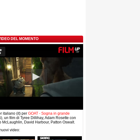
 VIDEO DEL MOMENTO
r italiano (it) per
GOAT - Sogna in grande
), un film di Tyree Dillihay, Adam Rosette con
 McLaughlin, David Harbour, Patton Oswalt.
 nuovi video: