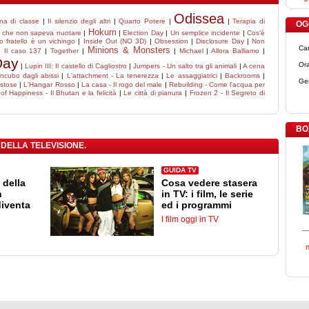
Odissea
na di classe
|
Il silenzio degli altri
|
Quarto Potere
|
|
Terapia di
OGG
Hokum
no che non sapeva nuotare
|
|
Election Day
|
Un semplice incidente
|
Cos'è
o fratello è un vichingo
|
Inside Out (NO 3D)
|
Obsession
|
Disclosure Day
|
Non
Ca
Minions & Monsters
|
Il caso 137
|
Together
|
|
Michael
|
Allora Balliamo
|
Day
Ora
|
Lupin III: Il castello di Cagliostro
|
Jumpers - Un salto tra gli animali
|
A cena
ncubo dagli abissi
|
L'attachment - La tenerezza
|
Le assaggiatrici
|
Backrooms
|
Ge
stose
|
L'Hangar Rosso
|
La casa - Il rogo del male
|
Rebuilding - Come l'acqua per
of Happiness - Il Bhutan e la felicità
|
Le città di pianura
|
Frozen 2 - Il Segreto di
BO
 DELLA TELEVISIONE.
GUIDA TV
 della
Cosa vedere stasera
n
in TV: i film, le serie
diventa
ed i programmi
I film oggi in TV