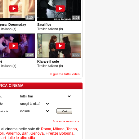
2:25
1:03
gers: Doomsday
Sacrifice
 italiano (it)
Trailer italiano (it)
1:49
1:00
cè
Klara e il sole
 italiano (it)
Trailer italiano (it)
> guarda tutti i video
RCA CINEMA
m:
tà:
vincia:
> ricerca avanzata
lm al cinema nelle sale di:
Roma
,
Milano
,
Torino
,
li
,
Palermo
,
Bari
,
Genova
,
Firenze
Bologna
,
iari
,
tutte le altre città...