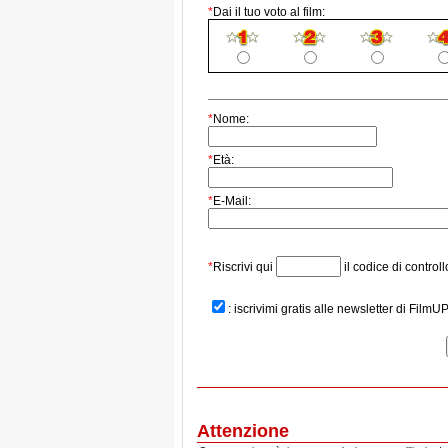
*
Dai il tuo voto al film:
*
Nome:
*
Età:
*
E-Mail:
*
Riscrivi qui
il codice di controll
: iscrivimi gratis alle newsletter di FilmU
Attenzione