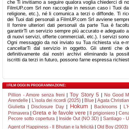
che Ti invitiamo a seguire qualora voglia chiederci di no
FilmUP.com Srl non raccoglie in nessun caso i Tuoi dati 
religione, etc.), né li comunica a terzi o diffonde. Ti r
dei Tuoi dati personali a FilmUP.com Srl avviene sempre
Il fornire ulteriori dati personali da parte Tua è facol
garantirTi un servizio sempre più accurato e adeguato a
di nuovi servizi, offerte commerciali, etc.). I servizi son
Ogni messaggio da noi inviato su Tua richiesta via e-ma
cancellarTi dal servizio in oggetto. Gli utenti che d
definitivamente dai nostri archivi eliminando la possib
iscritti da terzi in futuro, possono farne espressa richie
I FILM OGGI IN PROGRAMMAZIONE:
Toy Story 5
Pillion - Amore senza freni
|
|
No Good M
Arendelle
|
L'isola dei ricordi (2025)
|
Blue
|
Agata Christian 
Hokum
Giulietta
|
Disclosure Day
|
|
Backrooms
|
L'
Greta e le favole vere
Primavera
|
|
Il prigioniero
|
Cena
Pecore sotto copertura
|
Inside Out (NO 3D)
|
Santiago - 
Agent of Happiness - Il Bhutan e la felicità
|
Old Boy (2003)