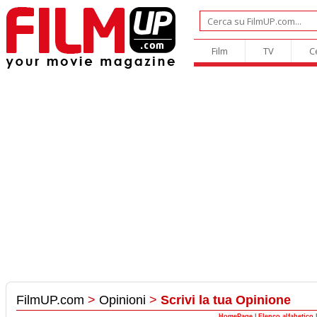
Film
TV
C
FilmUP.com
>
Opinioni
>
Scrivi la tua Opinione
HomePage
|
Elenco alfabetico