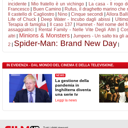
incidente
|
Mio fratello è un vichingo
|
La casa - Il rogo 
Francesco
|
Buen Camino
|
Rufus, il draghetto marino che
Il castello di Cagliostro
|
Nino
|
Cinque secondi
|
Allora Bal
Life of Chuck
|
Deep Water - Incubo dagli abissi
|
Ultimo
Terapia di famiglia
|
Il caso 137
|
Hamnet - Nel nome del fi
assaggiatrici
|
Rental Family - Nelle Vite Degli Altri
|
Cos
Minions & Monsters
altri
|
|
Jumpers - Un salto tra gli 
Spider-Man: Brand New Day
2
|
|
IN EVIDENZA - DAL MONDO DEL CINEMA E DELLA TELEVISIONE.
NEWS
La gestione della
pandemia in
Inghilterra diventa
una serie tv
Leggi la news
Tutti i diritti riservati