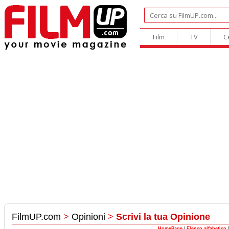
Film
TV
C
FilmUP.com
>
Opinioni
>
Scrivi la tua Opinione
HomePage
|
Elenco alfabetico