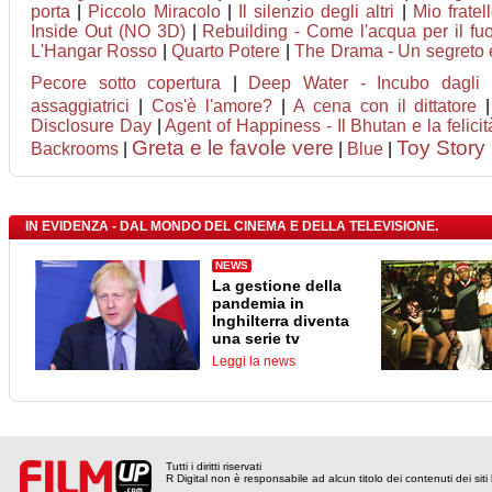
porta
|
Piccolo Miracolo
|
Il silenzio degli altri
|
Mio fratel
Inside Out (NO 3D)
|
Rebuilding - Come l'acqua per il fu
L'Hangar Rosso
|
Quarto Potere
|
The Drama - Un segreto 
Pecore sotto copertura
|
Deep Water - Incubo dagli 
assaggiatrici
|
Cos'è l'amore?
|
A cena con il dittatore
Disclosure Day
|
Agent of Happiness - Il Bhutan e la felicit
Greta e le favole vere
Toy Story
Backrooms
|
|
Blue
|
IN EVIDENZA - DAL MONDO DEL CINEMA E DELLA TELEVISIONE.
NEWS
La gestione della
pandemia in
Inghilterra diventa
una serie tv
Leggi la news
Tutti i diritti riservati
R Digital non è responsabile ad alcun titolo dei contenuti dei siti l