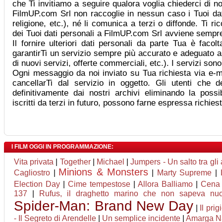
che Ti invitiamo a seguire qualora voglia chiederci di no
FilmUP.com Srl non raccoglie in nessun caso i Tuoi dati 
religione, etc.), né li comunica a terzi o diffonde. Ti r
dei Tuoi dati personali a FilmUP.com Srl avviene sempre
Il fornire ulteriori dati personali da parte Tua è facol
garantirTi un servizio sempre più accurato e adeguato a
di nuovi servizi, offerte commerciali, etc.). I servizi son
Ogni messaggio da noi inviato su Tua richiesta via e-ma
cancellarTi dal servizio in oggetto. Gli utenti che d
definitivamente dai nostri archivi eliminando la possib
iscritti da terzi in futuro, possono farne espressa richie
I FILM OGGI IN PROGRAMMAZIONE:
Vita privata
|
Together
|
Michael
|
Jumpers - Un salto tra gli
Minions & Monsters
Cagliostro
|
|
Marty Supreme
|
Election Day
|
Cime tempestose
|
Allora Balliamo
|
Cena 
137
|
Rufus, il draghetto marino che non sapeva nuo
Spider-Man: Brand New Day
|
Il prig
- Il Segreto di Arendelle
|
Un semplice incidente
|
Amarga N