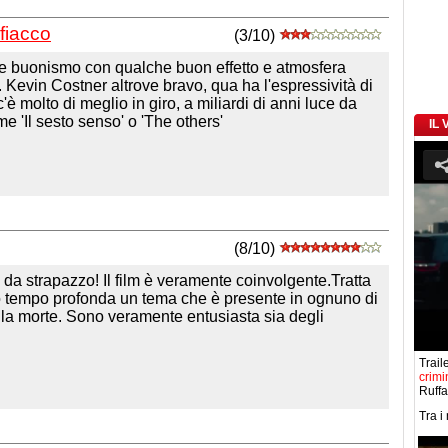
fiacco
(3/10)
e buonismo con qualche buon effetto e atmosfera
m. Kevin Costner altrove bravo, qua ha l'espressività di
c'è molto di meglio in giro, a miliardi di anni luce da
e 'Il sesto senso' o 'The others'
IL
(8/10)
i da strapazzo! Il film è veramente coinvolgente.Tratta
o tempo profonda un tema che è presente in ognuno di
della morte. Sono veramente entusiasta sia degli
Traile
crimi
Ruffa
Tra i