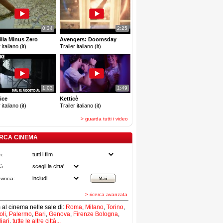
0:34
2:25
lla Minus Zero
Avengers: Doomsday
 italiano (it)
Trailer italiano (it)
1:03
1:49
ice
Ketticè
 italiano (it)
Trailer italiano (it)
> guarda tutti i video
RCA CINEMA
m:
tà:
vincia:
> ricerca avanzata
lm al cinema nelle sale di:
Roma
,
Milano
,
Torino
,
li
,
Palermo
,
Bari
,
Genova
,
Firenze
Bologna
,
iari
,
tutte le altre città...