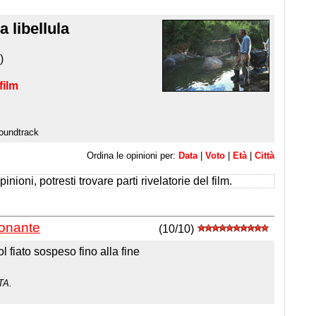
a libellula
)
film
oundtrack
Ordina le opinioni per:
Data
|
Voto
|
Età
|
Città
inioni, potresti trovare parti rivelatorie del film.
ionante
(10/10)
l fiato sospeso fino alla fine
TA.