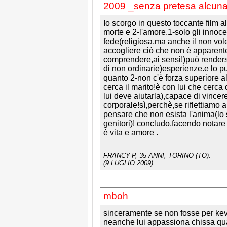
2009 _senza pretesa alcun
Io scorgo in questo toccante film
morte e 2-l'amore.1-solo gli innoce
fede(religiosa,ma anche il non voler
accogliere ciò che non è apparente
comprendere,ai sensi!)può rendersi
di non ordinarie)esperienze.e lo p
quanto 2-non c'è forza superiore a
cerca il marito!è con lui che cerca 
lui deve aiutarla),capace di vincer
corporale!sì,perchè,se riflettiamo
pensare che non esista l'anima(lo sp
genitori)! concludo,facendo notare 
è vita e amore .
FRANCY-P
, 35 ANNI, TORINO (TO).
(9 LUGLIO 2009)
mboh
sinceramente se non fosse per kev
neanche lui appassiona chissa quan