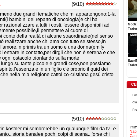
a
(9/10)
 almeno due grandi tematiche che mi appartengono:1-la
nti(i bambini del reparto di oncologia)e chi ha
Godzi
 razionalizzare a tutti i costi,l'essere disponibili ad
Trailer
mente possibile,il permettere al cuore di
 conto della realtà di alcune straordinarie(nel senso
uò realizzare anche chi ama con tutto se stesso,in
ll'amore,in primis tra un uomo e una donna(emily
di entrare in contatto,per dirgli che non è serena e che
e ogni ostacolo trionfando sulla morte
Sacrif
 a lungo su tante piccole e grandi cose,non possiamo
Trailer
irito,l'essenza,e in un figlio c'è proprio il quid dei
che nella mia religione cattolico-cristiana gesù cristo
CE
Fil
Cit
Pro
(5/10)
I fi
in kostner mi sembrerebbe un qualunque film da tv...e
Napo
to...storia banalee pochi colpi di scena.. forse chi
Cagl