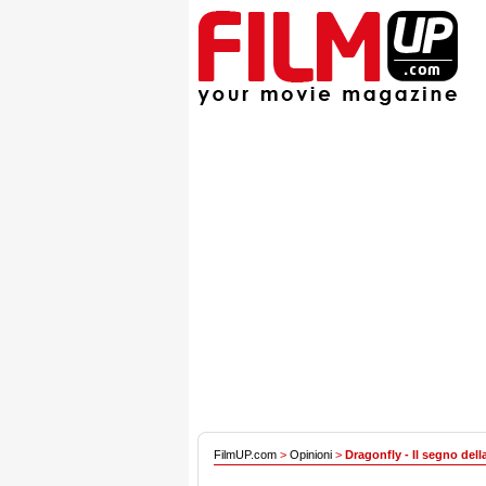
FilmUP.com
>
Opinioni
>
Dragonfly - Il segno della