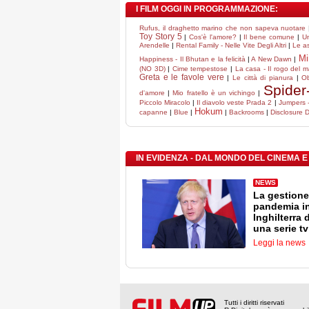
I FILM OGGI IN PROGRAMMAZIONE:
Rufus, il draghetto marino che non sapeva nuotare
Toy Story 5
|
Cos'è l'amore?
|
Il bene comune
|
Un
Arendelle
|
Rental Family - Nelle Vite Degli Altri
|
Le as
Mi
Happiness - Il Bhutan e la felicità
|
A New Dawn
|
(NO 3D)
|
Cime tempestose
|
La casa - Il rogo del m
Greta e le favole vere
|
Le città di pianura
|
O
Spider
d'amore
|
Mio fratello è un vichingo
|
Piccolo Miracolo
|
Il diavolo veste Prada 2
|
Jumpers - 
Hokum
capanne
|
Blue
|
|
Backrooms
|
Disclosure 
IN EVIDENZA - DAL MONDO DEL CINEMA E
NEWS
La gestione
pandemia i
Inghilterra 
una serie tv
Leggi la news
Tutti i diritti riservati