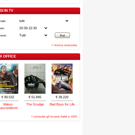
I IN TV
nale:
rio:
nere:
> ricerca avanzata
X OFFICE
€ 90.532
€ 51.845
€ 39.220
Volevo
The Grudge
Bad Boys for Life
nascondermi
> consulta gli incassi Italia e USA