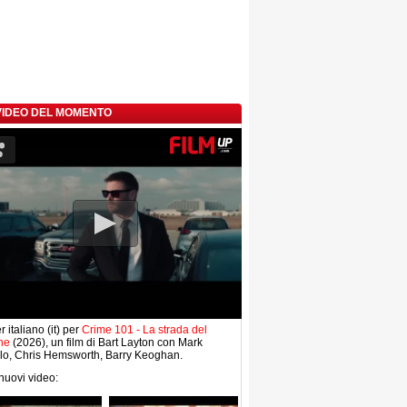
 VIDEO DEL MOMENTO
r italiano (it) per
Crime 101 - La strada del
ne
(2026), un film di Bart Layton con Mark
lo, Chris Hemsworth, Barry Keoghan.
 nuovi video: