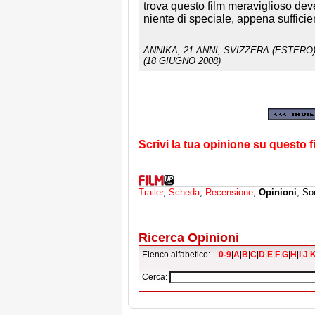
trova questo film meraviglioso dev
niente di speciale, appena sufficie
ANNIKA
, 21 ANNI, SVIZZERA (ESTERO)
(18 GIUGNO 2008)
Scrivi la tua opinione su questo f
Trailer
,
Scheda
,
Recensione
,
Opinioni
, So
Ricerca Opinioni
Elenco alfabetico:
0-9
|
A
|
B
|
C
|
D
|
E
|
F
|
G
|
H
|
I
|
J
|
Cerca: