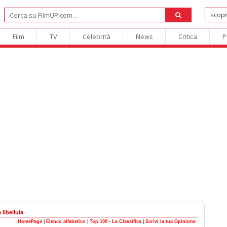
Film
TV
Celebrità
News
Critica
P
 libellula
HomePage
|
Elenco alfabetico
|
Top 100 - La Classifica
|
Scrivi la tua Opinione