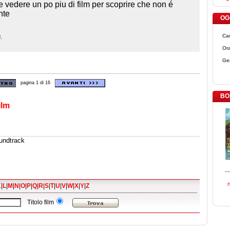
e vedere un po piu di film per scoprire che non é
nte
OGG
.
Ca
Ora
Ge
pagina 1 di 16
BO
ilm
undtrack
K
|
L
|
M
|
N
|
O
|
P
|
Q
|
R
|
S
|
T
|
U
|
V
|
W
|
X
|
Y
|
Z
Titolo film