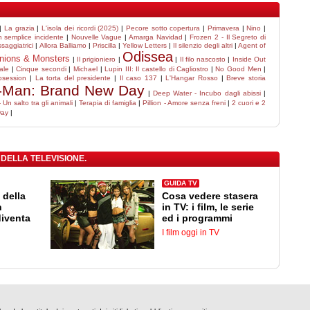
|
La grazia
|
L'isola dei ricordi (2025)
|
Pecore sotto copertura
|
Primavera
|
Nino
|
 semplice incidente
|
Nouvelle Vague
|
Amarga Navidad
|
Frozen 2 - Il Segreto di
saggiatrici
|
Allora Balliamo
|
Priscilla
|
Yellow Letters
|
Il silenzio degli altri
|
Agent of
Odissea
nions & Monsters
|
Il prigioniero
|
|
Il filo nascosto
|
Inside Out
ale
|
Cinque secondi
|
Michael
|
Lupin III: Il castello di Cagliostro
|
No Good Men
|
bsession
|
La torta del presidente
|
Il caso 137
|
L'Hangar Rosso
|
Breve storia
-Man: Brand New Day
|
Deep Water - Incubo dagli abissi
|
Un salto tra gli animali
|
Terapia di famiglia
|
Pillion - Amore senza freni
|
2 cuori e 2
Day
|
 DELLA TELEVISIONE.
GUIDA TV
 della
Cosa vedere stasera
n
in TV: i film, le serie
diventa
ed i programmi
I film oggi in TV