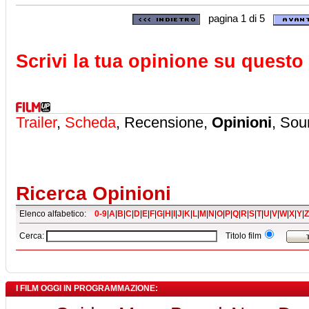
pagina 1 di 5
Scrivi la tua opinione su questo 
Trailer
,
Scheda
, Recensione,
Opinioni
, Sou
Ricerca Opinioni
Elenco alfabetico:
0-9
|
A
|
B
|
C
|
D
|
E
|
F
|
G
|
H
|
I
|
J
|
K
|
L
|
M
|
N
|
O
|
P
|
Q
|
R
|
S
|
T
|
U
|
V
|
W
|
X
|
Y
|
Z
Cerca:
Titolo film
I FILM OGGI IN PROGRAMMAZIONE: