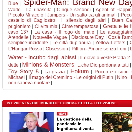
Spider-Man: Brand New Da
Blue
|
World - La rinascita
|
Cinque secondi
|
Agent of Happine
Piccolo Miracolo
|
Jumpers - Un salto tra gli animali
|
Pecor
castello di Cagliostro
|
Il silenzio degli altri
|
Buen Ca
Greta e le 
prigioniero
|
Oi vita mia
|
Cime tempestose
|
caso 137
|
La casa - Il rogo del male
|
Le assaggiatri
Arendelle
|
Nouvelle Vague
|
Disclosure Day
|
Cos'è l'am
semplice incidente
|
Le città di pianura
|
Yellow Letters
|
C
L'Hangar Rosso
|
Obsession
|
Pillion - Amore senza freni
|
L
Water - Incubo dagli abissi
|
Il diavolo veste Prada 2
Minions & Monsters
dette
|
|
...che Dio perdona a tutti
Hokum
Toy Story 5
|
La grazia
|
|
Rocco e i suoi fra
Michael
|
Il mago del Cremlino - Le origini di Putin
|
Nino
|
non sapeva nuotare
|
IN EVIDENZA - DAL MONDO DEL CINEMA E DELLA TELEVISIONE.
NEWS
La gestione della
pandemia in
Inghilterra diventa