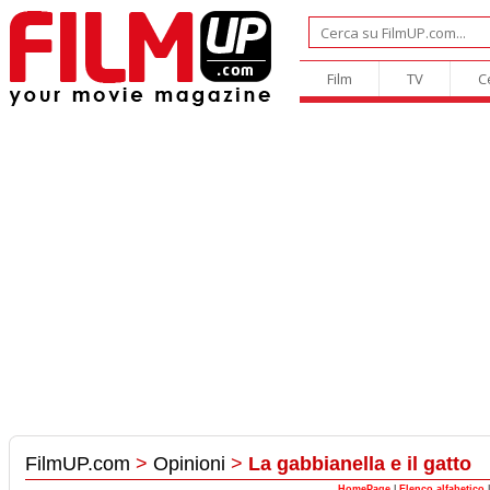
Film
TV
C
FilmUP.com
>
Opinioni
>
La gabbianella e il gatto
HomePage
|
Elenco alfabetico