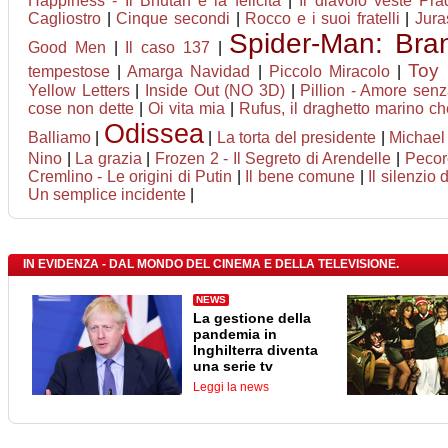
Happiness - Il Bhutan e la felicità
|
Il diavolo veste Pr
Cagliostro
|
Cinque secondi
|
Rocco e i suoi fratelli
|
Jura
Spider-Man: Br
Good Men
|
Il caso 137
|
Toy 
tempestose
|
Amarga Navidad
|
Piccolo Miracolo
|
Yellow Letters
|
Inside Out (NO 3D)
|
Pillion - Amore senz
cose non dette
|
Oi vita mia
|
Rufus, il draghetto marino c
Odissea
Balliamo
|
|
La torta del presidente
|
Michael
Nino
|
La grazia
|
Frozen 2 - Il Segreto di Arendelle
|
Pecor
Cremlino - Le origini di Putin
|
Il bene comune
|
Il silenzio d
Un semplice incidente
|
IN EVIDENZA - DAL MONDO DEL CINEMA E DELLA TELEVISIONE.
NEWS
La gestione della
pandemia in
Inghilterra diventa
una serie tv
Leggi la news