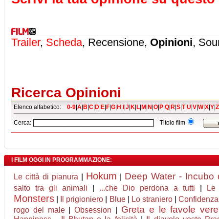
Trailer
,
Scheda
, Recensione,
Opinioni
, Sou
Ricerca Opinioni
Elenco alfabetico:
0-9
|
A
|
B
|
C
|
D
|
E
|
F
|
G
|
H
|
I
|
J
|
K
|
L
|
M
|
N
|
O
|
P
|
Q
|
R
|
S
|
T
|
U
|
V
|
W
|
X
|
Y
|
Z
Cerca:
Titolo film
I FILM OGGI IN PROGRAMMAZIONE:
Hokum
Deep Water - Incubo d
Le città di pianura
|
|
salto tra gli animali
|
...che Dio perdona a tutti
|
Le 
Monsters
|
Il prigioniero
|
Blue
|
Lo straniero
|
Confidenza
Greta e le favole vere
rogo del male
|
Obsession
|