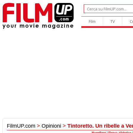
Film
TV
C
FilmUP.com
>
Opinioni
>
Tintoretto. Un ribelle a V
HomePage
|
Elenco alfabetico