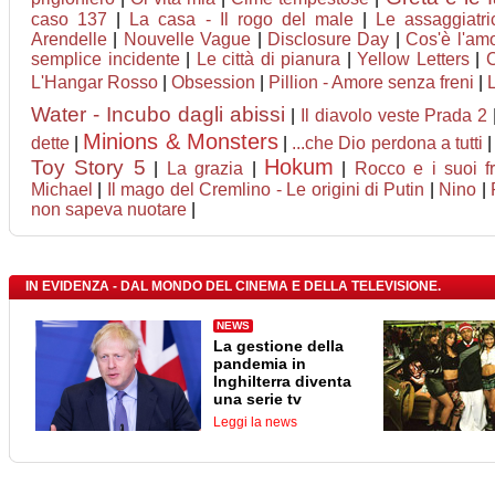
caso 137
|
La casa - Il rogo del male
|
Le assaggiatri
Arendelle
|
Nouvelle Vague
|
Disclosure Day
|
Cos'è l'am
semplice incidente
|
Le città di pianura
|
Yellow Letters
|
C
L'Hangar Rosso
|
Obsession
|
Pillion - Amore senza freni
|
L
Water - Incubo dagli abissi
|
Il diavolo veste Prada 2
Minions & Monsters
dette
|
|
...che Dio perdona a tutti
Hokum
Toy Story 5
|
La grazia
|
|
Rocco e i suoi fra
Michael
|
Il mago del Cremlino - Le origini di Putin
|
Nino
|
non sapeva nuotare
|
IN EVIDENZA - DAL MONDO DEL CINEMA E DELLA TELEVISIONE.
NEWS
La gestione della
pandemia in
Inghilterra diventa
una serie tv
Leggi la news