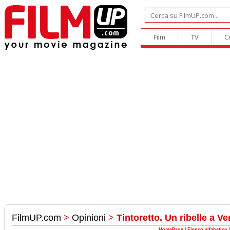
Film
TV
C
FilmUP.com
>
Opinioni
>
Tintoretto. Un ribelle a V
HomePage
|
Elenco alfabetico