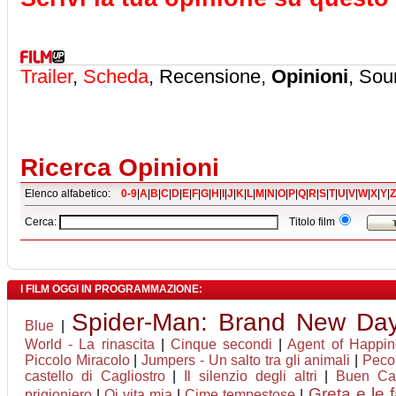
Trailer
,
Scheda
, Recensione,
Opinioni
, Sou
Ricerca Opinioni
Elenco alfabetico:
0-9
|
A
|
B
|
C
|
D
|
E
|
F
|
G
|
H
|
I
|
J
|
K
|
L
|
M
|
N
|
O
|
P
|
Q
|
R
|
S
|
T
|
U
|
V
|
W
|
X
|
Y
|
Z
Cerca:
Titolo film
I FILM OGGI IN PROGRAMMAZIONE:
Spider-Man: Brand New Da
Blue
|
World - La rinascita
|
Cinque secondi
|
Agent of Happine
Piccolo Miracolo
|
Jumpers - Un salto tra gli animali
|
Pecor
castello di Cagliostro
|
Il silenzio degli altri
|
Buen Ca
Greta e le 
prigioniero
|
Oi vita mia
|
Cime tempestose
|