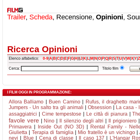
Trailer
,
Scheda
, Recensione,
Opinioni
, Sou
Ricerca Opinioni
Elenco alfabetico:
0-9
|
A
|
B
|
C
|
D
|
E
|
F
|
G
|
H
|
I
|
J
|
K
|
L
|
M
|
N
|
O
|
P
|
Q
|
R
|
S
|
T
|
U
|
V
|
W
|
X
|
Y
|
Z
Cerca:
Titolo film
I FILM OGGI IN PROGRAMMAZIONE:
Allora Balliamo
|
Buen Camino
|
Rufus, il draghetto ma
Jumpers - Un salto tra gli animali
|
Obsession
|
La casa - 
assaggiatrici
|
Cime tempestose
|
Le città di pianura
|
The
favole vere
|
Nino
|
Il silenzio degli altri
|
Il prigioniero
Primavera
|
Inside Out (NO 3D)
|
Rental Family - Nelle
Giulietta
|
Terapia di famiglia
|
Mio fratello è un vichingo
|
nevi
|
Blue
|
Cena di classe
|
Il caso 137
|
L'Hangar Ro