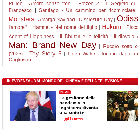
Pillion - Amore senza freni
|
Frozen 2 - Il Segreto di 
Francesco
|
Santiago - Un cammino per ricominciare
Odis
Monsters
|
Amarga Navidad
|
Disclosure Day
|
Hokum
l'amore?
|
Hamnet - Nel nome del figlio
|
|
Picco
Agent of Happiness - Il Bhutan e la felicità
|
Il diavolo
Man: Brand New Day
|
Pecore sotto c
Toy Story 5
(2025)
|
|
Deep Water - Incubo dagli ab
Cagliostro
|
IN EVIDENZA - DAL MONDO DEL CINEMA E DELLA TELEVISIONE.
NEWS
La gestione della
pandemia in
Inghilterra diventa
una serie tv
Leggi la news