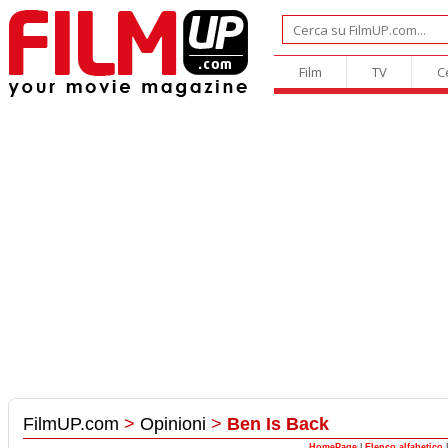
Film
TV
C
FilmUP.com
>
Opinioni
>
Ben Is Back
HomePage
|
Elenco alfabetico