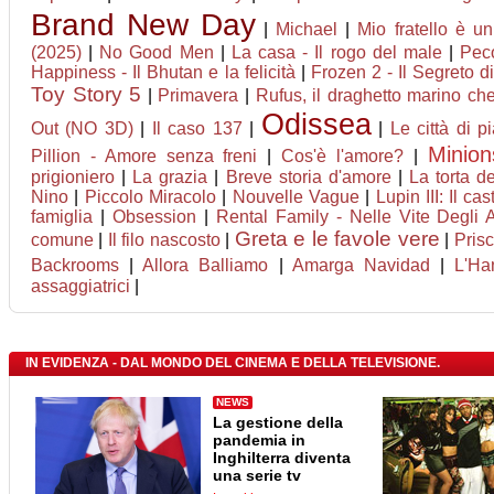
Brand New Day
|
Michael
|
Mio fratello è u
(2025)
|
No Good Men
|
La casa - Il rogo del male
|
Peco
Happiness - Il Bhutan e la felicità
|
Frozen 2 - Il Segreto d
Toy Story 5
|
Primavera
|
Rufus, il draghetto marino c
Odissea
Out (NO 3D)
|
Il caso 137
|
|
Le città di p
Minio
Pillion - Amore senza freni
|
Cos'è l'amore?
|
prigioniero
|
La grazia
|
Breve storia d'amore
|
La torta d
Nino
|
Piccolo Miracolo
|
Nouvelle Vague
|
Lupin III: Il ca
famiglia
|
Obsession
|
Rental Family - Nelle Vite Degli Al
Greta e le favole vere
comune
|
Il filo nascosto
|
|
Prisc
Backrooms
|
Allora Balliamo
|
Amarga Navidad
|
L'Ha
assaggiatrici
|
IN EVIDENZA - DAL MONDO DEL CINEMA E DELLA TELEVISIONE.
NEWS
La gestione della
pandemia in
Inghilterra diventa
una serie tv