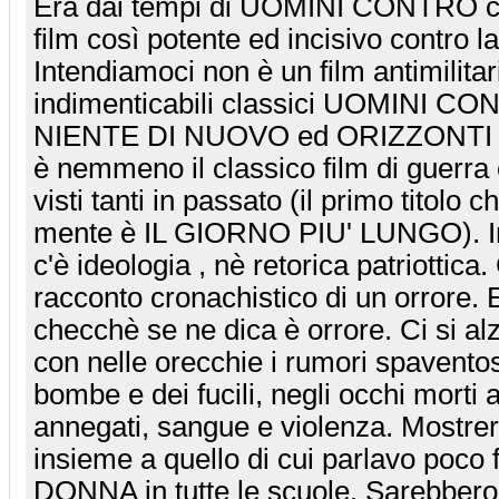
Era dai tempi di UOMINI CONTRO c
film così potente ed incisivo contro l
Intendiamoci non è un film antimilitar
indimenticabili classici UOMINI 
NIENTE DI NUOVO ed ORIZZONTI 
è nemmeno il classico film di guerr
visti tanti in passato (il primo titolo 
mente è IL GIORNO PIU' LUNGO). 
c'è ideologia , nè retorica patriottica. 
racconto cronachistico di un orrore. E
checchè se ne dica è orrore. Ci si alz
con nelle orecchie i rumori spaventosi
bombe e dei fucili, negli occhi morti
annegati, sangue e violenza. Mostrere
insieme a quello di cui parlavo poc
DONNA in tutte le scuole. Sarebbero