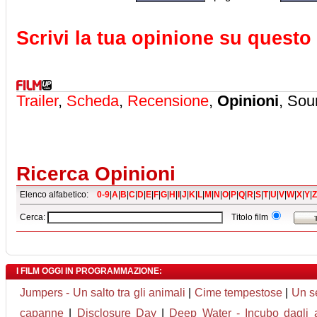
Scrivi la tua opinione su questo 
Trailer
,
Scheda
,
Recensione
,
Opinioni
, Sou
Ricerca Opinioni
Elenco alfabetico:
0-9
|
A
|
B
|
C
|
D
|
E
|
F
|
G
|
H
|
I
|
J
|
K
|
L
|
M
|
N
|
O
|
P
|
Q
|
R
|
S
|
T
|
U
|
V
|
W
|
X
|
Y
|
Z
Cerca:
Titolo film
I FILM OGGI IN PROGRAMMAZIONE:
Jumpers - Un salto tra gli animali
|
Cime tempestose
|
Un s
capanne
|
Disclosure Day
|
Deep Water - Incubo dagli a