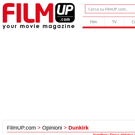
Film
TV
C
FilmUP.com
>
Opinioni
>
Dunkirk
HomePage
|
Elenco alfabetico