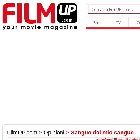
Film
TV
C
FilmUP.com
>
Opinioni
>
Sangue del mio sangue
HomePage
|
Elenco alfabetico