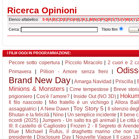
Ricerca Opinioni
Elenco alfabetico:
0-9
|
A
|
B
|
C
|
D
|
E
|
F
|
G
|
H
|
I
|
J
|
K
|
L
|
M
|
N
|
O
|
P
|
Q
|
R
|
S
|
T
|
U
|
V
|
W
|
X
|
Y
|
Z
Cerca:
Titolo film
I FILM OGGI IN PROGRAMMAZIONE:
Pecore sotto copertura
|
Piccolo Miracolo
|
2 cuori e 2 
Odiss
Primavera
|
Pillion - Amore senza freni
|
Brand New Day
|
Amarga Navidad
|
Priscilla
|
Minions & Monsters
|
Cime tempestose
|
Breve stori
Hoku
prigioniero
|
Cos'è l'amore?
|
Inside Out (NO 3D)
|
Il filo nascosto
|
Mio fratello è un vichingo
|
Allora Bal
Toy Story 5
assaggiatrici
|
A New Dawn
|
|
Il silenzio degl
Bhutan e la felicità
|
Nino
|
Un semplice incidente
|
Il bene
ricordi (2025)
|
Jumpers - Un salto tra gli animali
|
Le città 
III: Il castello di Cagliostro
|
Frozen 2 - Il Segreto di Arende
Blue
|
Michael
|
Rufus, il draghetto marino che non s
presidente
|
Disclosure Day
|
Nouvelle Vague
|
Il caso 13