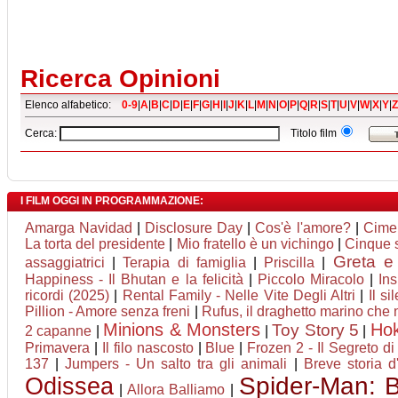
Ricerca Opinioni
Elenco alfabetico:
0-9
|
A
|
B
|
C
|
D
|
E
|
F
|
G
|
H
|
I
|
J
|
K
|
L
|
M
|
N
|
O
|
P
|
Q
|
R
|
S
|
T
|
U
|
V
|
W
|
X
|
Y
|
Z
Cerca:
Titolo film
I FILM OGGI IN PROGRAMMAZIONE:
Amarga Navidad
|
Disclosure Day
|
Cos'è l'amore?
|
Cime
La torta del presidente
|
Mio fratello è un vichingo
|
Cinque 
Greta e 
assaggiatrici
|
Terapia di famiglia
|
Priscilla
|
Happiness - Il Bhutan e la felicità
|
Piccolo Miracolo
|
In
ricordi (2025)
|
Rental Family - Nelle Vite Degli Altri
|
Il si
Pillion - Amore senza freni
|
Rufus, il draghetto marino che
Minions & Monsters
Ho
Toy Story 5
2 capanne
|
|
|
Primavera
|
Il filo nascosto
|
Blue
|
Frozen 2 - Il Segreto di
137
|
Jumpers - Un salto tra gli animali
|
Breve storia 
Odissea
Spider-Man: 
|
Allora Balliamo
|