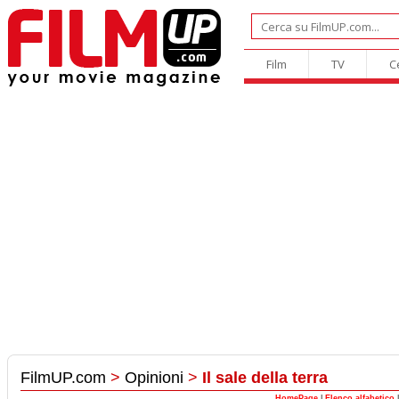
Film
TV
C
FilmUP.com
>
Opinioni
>
Il sale della terra
HomePage
|
Elenco alfabetico