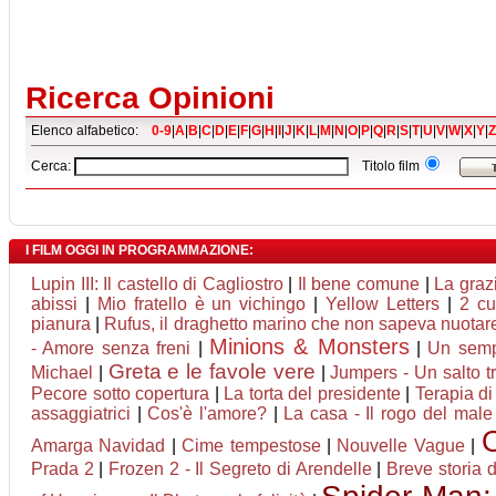
Ricerca Opinioni
Elenco alfabetico:
0-9
|
A
|
B
|
C
|
D
|
E
|
F
|
G
|
H
|
I
|
J
|
K
|
L
|
M
|
N
|
O
|
P
|
Q
|
R
|
S
|
T
|
U
|
V
|
W
|
X
|
Y
|
Z
Cerca:
Titolo film
I FILM OGGI IN PROGRAMMAZIONE:
Lupin III: Il castello di Cagliostro
|
Il bene comune
|
La graz
abissi
|
Mio fratello è un vichingo
|
Yellow Letters
|
2 cu
pianura
|
Rufus, il draghetto marino che non sapeva nuotar
Minions & Monsters
- Amore senza freni
|
|
Un semp
Greta e le favole vere
Michael
|
|
Jumpers - Un salto tr
Pecore sotto copertura
|
La torta del presidente
|
Terapia di
assaggiatrici
|
Cos'è l'amore?
|
La casa - Il rogo del male
Amarga Navidad
|
Cime tempestose
|
Nouvelle Vague
|
Prada 2
|
Frozen 2 - Il Segreto di Arendelle
|
Breve storia 