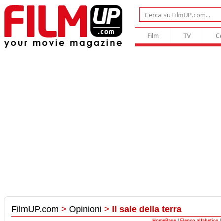
Film
TV
C
FilmUP.com
>
Opinioni
>
Il sale della terra
HomePage
|
Elenco alfabetico