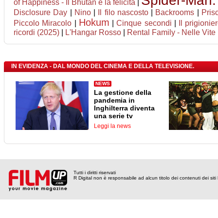
Spider-Man
of Happiness - Il Bhutan e la felicità
|
Disclosure Day
|
Nino
|
Il filo nascosto
|
Backrooms
|
Prisc
Hokum
Piccolo Miracolo
|
|
Cinque secondi
|
Il prigionie
ricordi (2025)
|
L'Hangar Rosso
|
Rental Family - Nelle Vite 
IN EVIDENZA - DAL MONDO DEL CINEMA E DELLA TELEVISIONE.
NEWS
La gestione della
pandemia in
Inghilterra diventa
una serie tv
Leggi la news
Tutti i diritti riservati
R Digital non è responsabile ad alcun titolo dei contenuti dei siti l