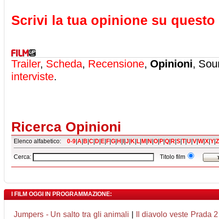
Scrivi la tua opinione su questo 
Trailer
,
Scheda
,
Recensione
,
Opinioni
, Sou
interviste
.
Ricerca Opinioni
Elenco alfabetico:
0-9
|
A
|
B
|
C
|
D
|
E
|
F
|
G
|
H
|
I
|
J
|
K
|
L
|
M
|
N
|
O
|
P
|
Q
|
R
|
S
|
T
|
U
|
V
|
W
|
X
|
Y
|
Z
Cerca:
Titolo film
I FILM OGGI IN PROGRAMMAZIONE:
Jumpers - Un salto tra gli animali
|
Il diavolo veste Prada 2