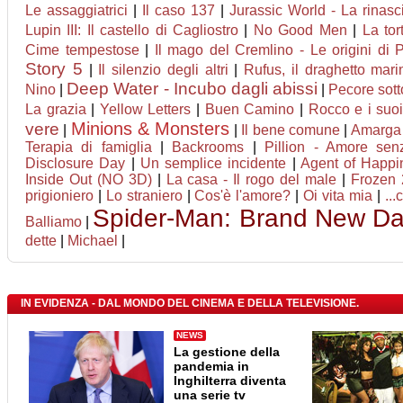
Le assaggiatrici
|
Il caso 137
|
Jurassic World - La rinasc
Lupin III: Il castello di Cagliostro
|
No Good Men
|
La tor
Cime tempestose
|
Il mago del Cremlino - Le origini di P
Story 5
|
Il silenzio degli altri
|
Rufus, il draghetto mar
Deep Water - Incubo dagli abissi
Nino
|
|
Pecore sott
La grazia
|
Yellow Letters
|
Buen Camino
|
Rocco e i suoi 
Minions & Monsters
vere
|
|
Il bene comune
|
Amarga
Terapia di famiglia
|
Backrooms
|
Pillion - Amore senz
Disclosure Day
|
Un semplice incidente
|
Agent of Happine
Inside Out (NO 3D)
|
La casa - Il rogo del male
|
Frozen 2
prigioniero
|
Lo straniero
|
Cos'è l'amore?
|
Oi vita mia
|
...
Spider-Man: Brand New D
Balliamo
|
dette
|
Michael
|
IN EVIDENZA - DAL MONDO DEL CINEMA E DELLA TELEVISIONE.
NEWS
La gestione della
pandemia in
Inghilterra diventa
una serie tv