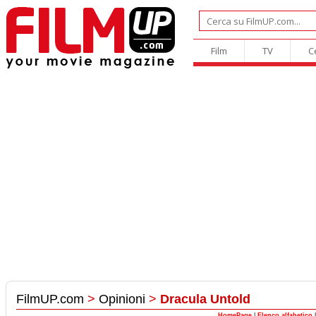
Film
TV
C
FilmUP.com
>
Opinioni
>
Dracula Untold
HomePage
|
Elenco alfabetico