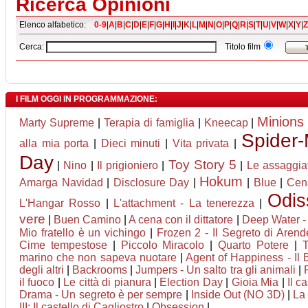
Ricerca Opinioni
Elenco alfabetico:
0-9
|
A
|
B
|
C
|
D
|
E
|
F
|
G
|
H
|
I
|
J
|
K
|
L
|
M
|
N
|
O
|
P
|
Q
|
R
|
S
|
T
|
U
|
V
|
W
|
X
|
Y
|
Z
Cerca:
Titolo film
I FILM OGGI IN PROGRAMMAZIONE:
Minions
Marty Supreme
|
Terapia di famiglia
|
Kneecap
|
Spider
alla mia porta
|
Dieci minuti
|
Vita privata
|
Day
Toy Story 5
|
Nino
|
Il prigioniero
|
|
Le assaggiat
Hokum
Amarga Navidad
|
Disclosure Day
|
|
Blue
|
Cena
Odis
L'Hangar Rosso
|
L'attachment - La tenerezza
|
vere
|
Buen Camino
|
A cena con il dittatore
|
Deep Water - 
Mio fratello è un vichingo
|
Frozen 2 - Il Segreto di Arend
Cime tempestose
|
Piccolo Miracolo
|
Quarto Potere
|
T
marino che non sapeva nuotare
|
Agent of Happiness - Il B
degli altri
|
Backrooms
|
Jumpers - Un salto tra gli animali
|
il fuoco
|
Le città di pianura
|
Election Day
|
Gioia Mia
|
Il c
Drama - Un segreto è per sempre
|
Inside Out (NO 3D)
|
La 
III: Il castello di Cagliostro
|
Obsession
|