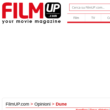
Film
TV
C
FilmUP.com
>
Opinioni
>
Dune
HomePage
|
Elenco alfabetico