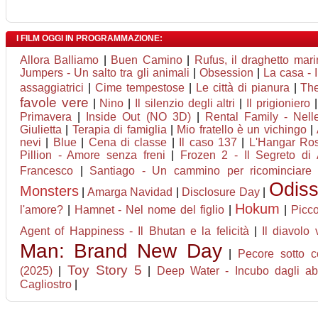
I FILM OGGI IN PROGRAMMAZIONE:
Allora Balliamo
|
Buen Camino
|
Rufus, il draghetto ma
Jumpers - Un salto tra gli animali
|
Obsession
|
La casa - 
assaggiatrici
|
Cime tempestose
|
Le città di pianura
|
The
favole vere
|
Nino
|
Il silenzio degli altri
|
Il prigioniero
Primavera
|
Inside Out (NO 3D)
|
Rental Family - Nelle
Giulietta
|
Terapia di famiglia
|
Mio fratello è un vichingo
|
nevi
|
Blue
|
Cena di classe
|
Il caso 137
|
L'Hangar Ro
Pillion - Amore senza freni
|
Frozen 2 - Il Segreto di 
Francesco
|
Santiago - Un cammino per ricominciare
Odis
Monsters
|
Amarga Navidad
|
Disclosure Day
|
Hokum
l'amore?
|
Hamnet - Nel nome del figlio
|
|
Picco
Agent of Happiness - Il Bhutan e la felicità
|
Il diavolo
Man: Brand New Day
|
Pecore sotto c
Toy Story 5
(2025)
|
|
Deep Water - Incubo dagli ab
Cagliostro
|