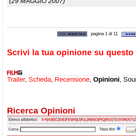
(29 MAGGIO 2007)
pagina 1 di 11
Scrivi la tua opinione su questo 
Trailer
,
Scheda
,
Recensione
,
Opinioni
, Sou
Ricerca Opinioni
Elenco alfabetico:
0-9
|
A
|
B
|
C
|
D
|
E
|
F
|
G
|
H
|
I
|
J
|
K
|
L
|
M
|
N
|
O
|
P
|
Q
|
R
|
S
|
T
|
U
|
V
|
W
|
X
|
Y
|
Z
Cerca:
Titolo film