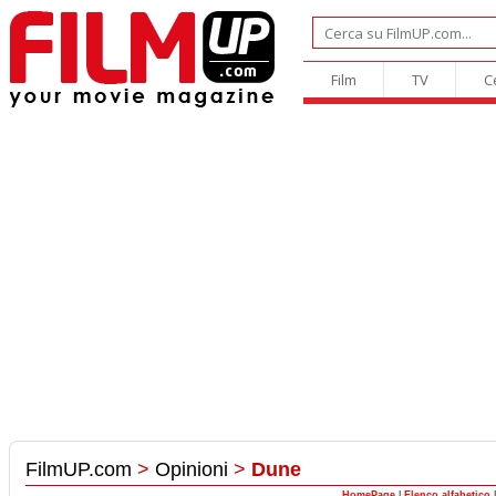
Film
TV
C
FilmUP.com
>
Opinioni
>
Dune
HomePage
|
Elenco alfabetico