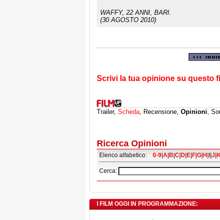
WAFFY
, 22 ANNI, BARI.
(30 AGOSTO 2010)
Scrivi la tua opinione su questo f
Trailer,
Scheda
, Recensione,
Opinioni
, So
Ricerca Opinioni
Elenco alfabetico:
0-9
|
A
|
B
|
C
|
D
|
E
|
F
|
G
|
H
|
I
|
J
|
Cerca:
I FILM OGGI IN PROGRAMMAZIONE: