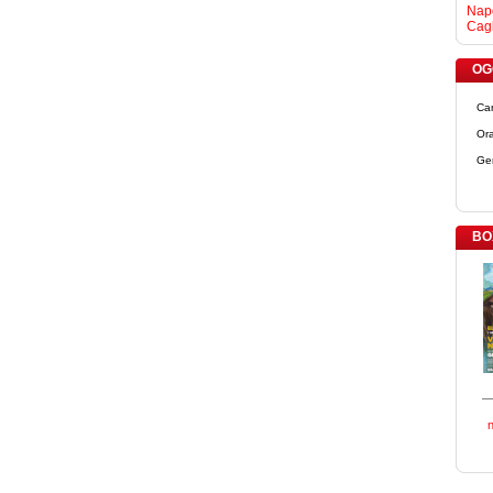
Napo
Cagl
OGG
Ca
Ora
Ge
BO