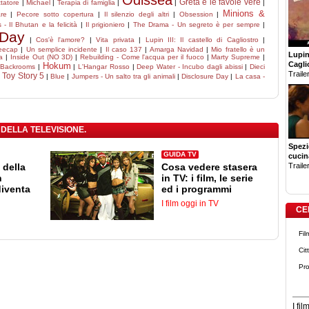
Odissea
Greta e le favole vere
ttatore
|
Michael
|
Terapia di famiglia
|
|
|
Minions &
re
|
Pecore sotto copertura
|
Il silenzio degli altri
|
Obsession
|
- Il Bhutan e la felicità
|
Il prigioniero
|
The Drama - Un segreto è per sempre
|
 Day
|
Cos'è l'amore?
|
Vita privata
|
Lupin III: Il castello di Cagliostro
|
eecap
|
Un semplice incidente
|
Il caso 137
|
Amarga Navidad
|
Mio fratello è un
Lupin 
a
|
Inside Out (NO 3D)
|
Rebuilding - Come l'acqua per il fuoco
|
Marty Supreme
|
Cagli
Hokum
|
Backrooms
|
|
L'Hangar Rosso
|
Deep Water - Incubo dagli abissi
|
Dieci
Trailer
Toy Story 5
|
|
Blue
|
Jumpers - Un salto tra gli animali
|
Disclosure Day
|
La casa -
 DELLA TELEVISIONE.
Spezi
GUIDA TV
cucin
Trailer
 della
Cosa vedere stasera
n
in TV: i film, le serie
diventa
ed i programmi
I film oggi in TV
CE
Fil
Cit
Pro
I fi