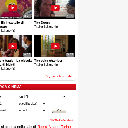
0:25
1:52
III: Il castello di
The Doors
ostro
Trailer italiano (it)
 italiano (it)
0:59
0:57
e e bugie - La piccola
The echo chamber
a di Mehdi
Trailer italiano (it)
 italiano (it)
> guarda tutti i video
RCA CINEMA
m:
tà:
vincia:
> ricerca avanzata
lm al cinema nelle sale di:
Roma
,
Milano
,
Torino
,