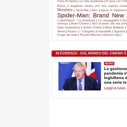
Cena di classe
|
Le città di pianura
|
A cena con il di
Rufus, il draghetto marino che non sapeva nuota
Monsters
|
Gioia Mia
|
Nino
|
Agent of Happiness 
Spider-Man: Brand New
L'attachment - La tenerezza
|
Le assaggiatrici
|
Kn
vichingo
|
Buen Camino
|
Non bussare alla mia port
Cime tempestose
|
Quarto Potere
|
Allora Balliamo
minuti
|
Frozen 2 - Il Segreto di Arendelle
|
Together
Il rogo del male
|
Piccolo Miracolo
|
Election Day
|
IN EVIDENZA - DAL MONDO DEL CINEMA E
NEWS
La gestione
pandemia i
Inghilterra 
una serie tv
Leggi la news