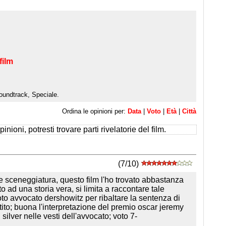
film
oundtrack, Speciale.
Ordina le opinioni per:
Data
|
Voto
|
Età
|
Città
inioni, potresti trovare parti rivelatorie del film.
(7/10)
e sceneggiatura, questo film l'ho trovato abbastanza
o ad una storia vera, si limita a raccontare tale
oto avvocato dershowitz per ribaltare la sentenza di
tito; buona l'interpretazione del premio oscar jeremy
ilver nelle vesti dell'avvocato; voto 7-