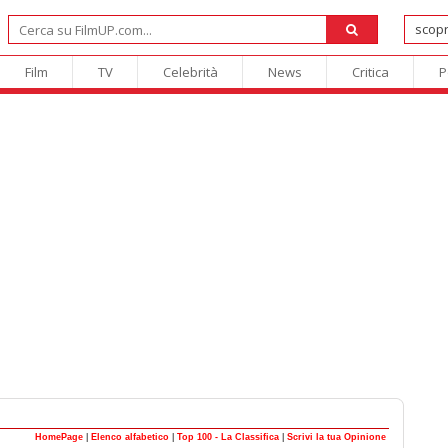
Film
TV
Celebrità
News
Critica
P
HomePage
|
Elenco alfabetico
|
Top 100 - La Classifica
|
Scrivi la tua Opinione