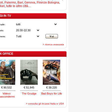
li
,
Palermo
,
Bari
,
Genova
,
Firenze
Bologna
,
iari
,
tutte le altre città...
I IN TV
nale:
rio:
nere:
> ricerca avanzata
X OFFICE
€ 90.532
€ 51.845
€ 39.220
Volevo
The Grudge
Bad Boys for Life
nascondermi
> consulta gli incassi Italia e USA