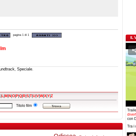
pagina 1 di 1
IL
ilm
undtrack, Speciale.
K
|
L
|
M
|
N
|
O
|
P
|
Q
|
R
|
S
|
T
|
U
|
V
|
W
|
X
|
Y
|
Z
Titolo film
Traile
diver
con 
Tra i