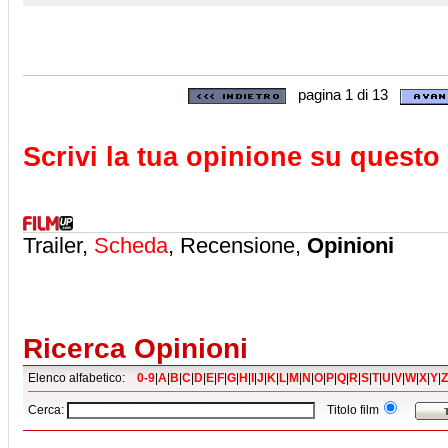
pagina 1 di 13
Scrivi la tua opinione su questo 
Trailer,
Scheda
, Recensione,
Opinioni
Ricerca Opinioni
Elenco alfabetico:
0-9
|
A
|
B
|
C
|
D
|
E
|
F
|
G
|
H
|
I
|
J
|
K
|
L
|
M
|
N
|
O
|
P
|
Q
|
R
|
S
|
T
|
U
|
V
|
W
|
X
|
Y
|
Z
Cerca:
Titolo film