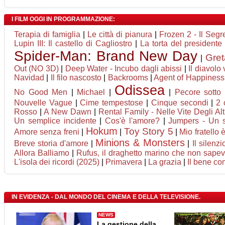
I FILM OGGI IN PROGRAMMAZIONE:
Terapia di famiglia
|
Le città di pianura
|
Frozen 2 - Il Segr
Lupin III: Il castello di Cagliostro
|
La torta del presidente
Spider-Man: Brand New Day
Gret
|
Out (NO 3D)
|
Deep Water - Incubo dagli abissi
|
Il diavolo
Navidad
|
Il filo nascosto
|
Backrooms
|
Agent of Happiness -
Odissea
No Good Men
|
Michael
|
|
Pecore sotto 
Nouvelle Vague
|
Cime tempestose
|
Cinque secondi
|
2 
Rosso
|
A New Dawn
|
Rental Family - Nelle Vite Degli Alt
Un semplice incidente
|
Cos'è l'amore?
|
Jumpers - Un sa
Hokum
Toy Story 5
Amore senza freni
|
|
|
Mio fratello 
Minions & Monsters
Breve storia d'amore
|
|
Il silenzi
Allora Balliamo
|
Rufus, il draghetto marino che non sape
L'isola dei ricordi (2025)
|
Primavera
|
La grazia
|
Il bene c
IN EVIDENZA - DAL MONDO DEL CINEMA E DELLA TELEVISIONE.
NEWS
La gestione della