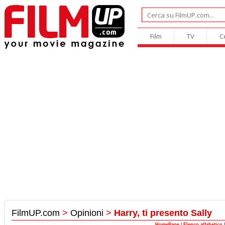
Film
TV
C
FilmUP.com
>
Opinioni
>
Harry, ti presento Sally
HomePage
|
Elenco alfabetico