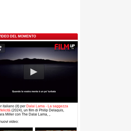
 VIDEO DEL MOMENTO
r italiano (it) per
Dalai Lama - La saggezza
felicità
(2024), un film di Philip Delaquis,
ra Miller con The Dalai Lama, ,.
 nuovi video: