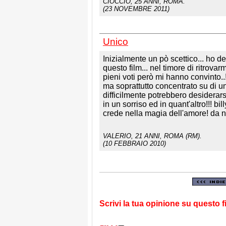
CIOCCIO
, 25 ANNI, ROMA.
(23 NOVEMBRE 2011)
Unico
Inizialmente un pò scettico... ho d
questo film... nel timore di ritrova
pieni voti però mi hanno convinto..!
ma soprattutto concentrato su di un
difficilmente potrebbero desiderars
in un sorriso ed in quant'altro!!! b
crede nella magia dell'amore! da n
VALERIO
, 21 ANNI, ROMA (RM).
(10 FEBBRAIO 2010)
Scrivi la tua opinione su questo f