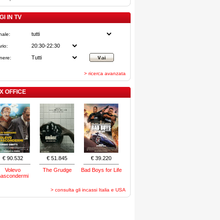
I IN TV
nale:
rio:
nere:
> ricerca avanzata
X OFFICE
€ 90.532
€ 51.845
€ 39.220
Volevo
The Grudge
Bad Boys for Life
nascondermi
> consulta gli incassi Italia e USA