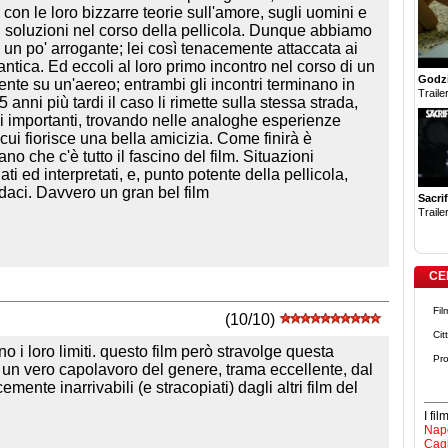
, con le loro bizzarre teorie sull'amore, sugli uomini e
i soluzioni nel corso della pellicola. Dunque abbiamo
e un po' arrogante; lei così tenacemente attaccata ai
ntica. Ed eccoli al loro primo incontro nel corso di un
Godzi
ente su un'aereo; entrambi gli incontri terminano in
Trailer
anni più tardi il caso li rimette sulla stessa strada,
i importanti, trovando nelle analoghe esperienze
cui fiorisce una bella amicizia. Come finirà è
no che c'è tutto il fascino del film. Situazioni
ti ed interpretati, e, punto potente della pellicola,
daci. Davvero un gran bel film
Sacrif
Trailer
CE
Fil
(10/10)
Cit
i loro limiti. questo film però stravolge questa
Pro
n vero capolavoro del genere, trama eccellente, dal
mente inarrivabili (e stracopiati) dagli altri film del
I fi
Napo
Cagl