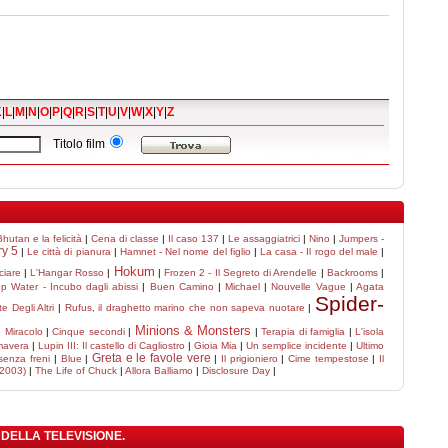
K
|
L
|
M
|
N
|
O
|
P
|
Q
|
R
|
S
|
T
|
U
|
V
|
W
|
X
|
Y
|
Z
Titolo film
hutan e la felicità
|
Cena di classe
|
Il caso 137
|
Le assaggiatrici
|
Nino
|
Jumpers -
ry 5
|
Le città di pianura
|
Hamnet - Nel nome del figlio
|
La casa - Il rogo del male
|
Hokum
ciare
|
L'Hangar Rosso
|
|
Frozen 2 - Il Segreto di Arendelle
|
Backrooms
|
p Water - Incubo dagli abissi
|
Buen Camino
|
Michael
|
Nouvelle Vague
|
Agata
Spider-
e Degli Altri
|
Rufus, il draghetto marino che non sapeva nuotare
|
Minions & Monsters
o Miracolo
|
Cinque secondi
|
|
Terapia di famiglia
|
L'isola
mavera
|
Lupin III: Il castello di Cagliostro
|
Gioia Mia
|
Un semplice incidente
|
Ultimo
Greta e le favole vere
 senza freni
|
Blue
|
|
Il prigioniero
|
Cime tempestose
|
Il
(2003)
|
The Life of Chuck
|
Allora Balliamo
|
Disclosure Day
|
 DELLA TELEVISIONE.