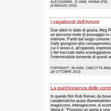
ALESSANDRA
, 31 ANNI, PARMA (PR).
(4 MAGGIO 2015)
I vagabondi dell'Amore
Due attori in stato di grazia, Meg Ry
un percorso reale (il passaggio in 
interiore. Partiti dal luogo comun
Sally giungono alla consapevolezz
cui il sesso è, all'opposto, espre
L'iter tracciato dalla sceneggiatu
l'interminabile tormento di questi 
FORTRAN77
, 99 ANNI, CINECITTÀ (RM)
(20 OTTOBRE 2013)
La quint'essenza delle com
In questo film Rob Reiner, da brav
caratteristiche quasi diametralmen
reagiscono, interagiscono, si scon
storia è: "Possono un uomo e una d