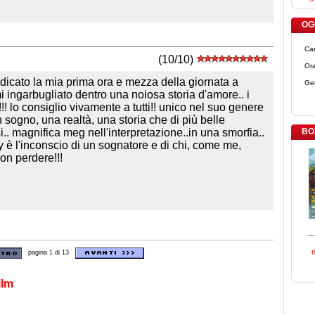
OGG
Ca
(10/10)
Ora
edicato la mia prima ora e mezza della giornata a
Ge
rmi ingarbugliato dentro una noiosa storia d'amore.. i
!! lo consiglio vivamente a tutti!! unico nel suo genere
 sogno, una realtà, una storia che di più belle
i.. magnifica meg nell'interpretazione..in una smorfia..
BO
illy è l'inconscio di un sognatore e di chi, come me,
on perdere!!!
pagina 1 di 13
ilm