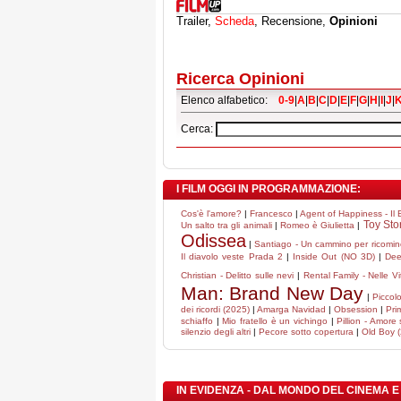
Trailer,
Scheda
, Recensione,
Opinioni
Ricerca Opinioni
Elenco alfabetico:
0-9
|
A
|
B
|
C
|
D
|
E
|
F
|
G
|
H
|
I
|
J
|
Cerca:
I FILM OGGI IN PROGRAMMAZIONE:
Cos'è l'amore?
|
Francesco
|
Agent of Happiness - Il B
Toy Sto
Un salto tra gli animali
|
Romeo è Giulietta
|
Odissea
|
Santiago - Un cammino per ricomin
Il diavolo veste Prada 2
|
Inside Out (NO 3D)
|
Dee
Christian - Delitto sulle nevi
|
Rental Family - Nelle Vit
Man: Brand New Day
|
Piccol
dei ricordi (2025)
|
Amarga Navidad
|
Obsession
|
Pri
schiaffo
|
Mio fratello è un vichingo
|
Pillion - Amore
silenzio degli altri
|
Pecore sotto copertura
|
Old Boy 
IN EVIDENZA - DAL MONDO DEL CINEMA E