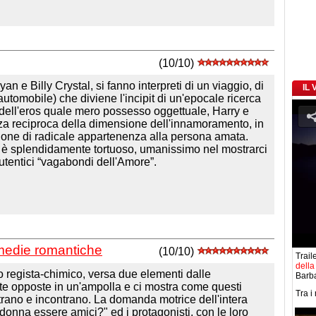
(10/10)
an e Billy Crystal, si fanno interpreti di un viaggio, di
IL
automobile) che diviene l'incipit di un'epocale ricerca
e dell'eros quale mero possesso oggettuale, Harry e
a reciproca della dimensione dell'innamoramento, in
ssione di radicale appartenenza alla persona amata.
ra è splendidamente tortuoso, umanissimo nel mostrarci
autentici “vagabondi dell'Amore”.
.
medie romantiche
(10/10)
Traile
della 
o regista-chimico, versa due elementi dalle
Barba
te opposte in un'ampolla e ci mostra come questi
Tra i
trano e incontrano. La domanda motrice dell'intera
onna essere amici?" ed i protagonisti, con le loro