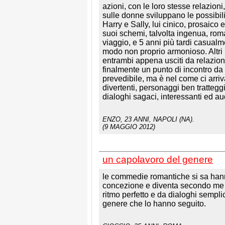
azioni, con le loro stesse relazioni
sulle donne sviluppano le possibil
Harry e Sally, lui cinico, prosaico 
suoi schemi, talvolta ingenua, roma
viaggio, e 5 anni più tardi casualm
modo non proprio armonioso. Altri 5 
entrambi appena usciti da relazion
finalmente un punto di incontro da 
prevedibile, ma è nel come ci arriva
divertenti, personaggi ben tratteggia
dialoghi sagaci, interessanti ed au
ENZO
, 23 ANNI, NAPOLI (NA).
(9 MAGGIO 2012)
un capolavoro del genere
le commedie romantiche si sa hanno 
concezione e diventa secondo me u
ritmo perfetto e da dialoghi semplice
genere che lo hanno seguito.