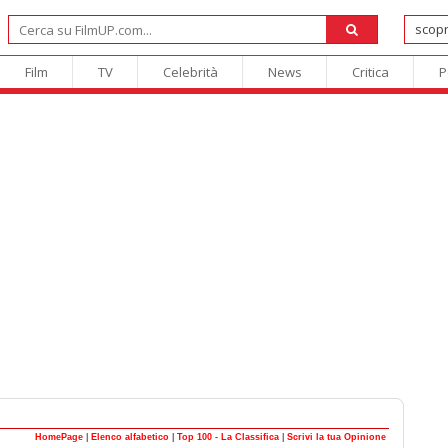
Film
TV
Celebrità
News
Critica
P
HomePage
|
Elenco alfabetico
|
Top 100 - La Classifica
|
Scrivi la tua Opinione