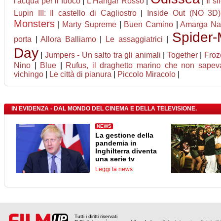
l'acqua per il fuoco
|
L'Hangar Rosso
|
|
Il si
Lupin III: Il castello di Cagliostro
|
Inside Out (NO 3D)
Monsters
|
Marty Supreme
|
Buen Camino
|
Amarga Na
Spider
porta
|
Allora Balliamo
|
Le assaggiatrici
|
Day
|
Jumpers - Un salto tra gli animali
|
Together
|
Froz
Nino
|
Blue
|
Rufus, il draghetto marino che non sapev
vichingo
|
Le città di pianura
|
Piccolo Miracolo
|
IN EVIDENZA - DAL MONDO DEL CINEMA E DELLA TELEVISIONE.
NEWS
La gestione della
pandemia in
Inghilterra diventa
una serie tv
Leggi la news
Tutti i diritti riservati