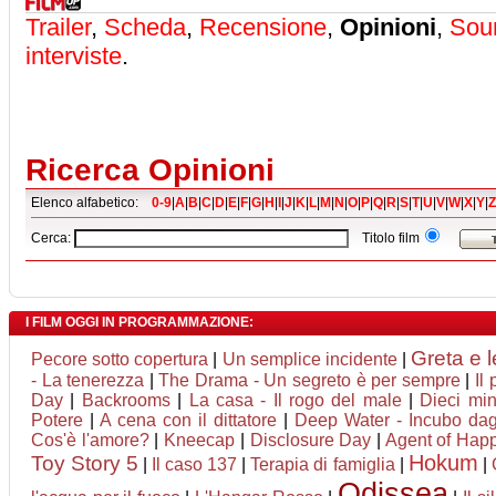
Trailer
,
Scheda
,
Recensione
,
Opinioni
,
Sou
interviste
.
Ricerca Opinioni
Elenco alfabetico:
0-9
|
A
|
B
|
C
|
D
|
E
|
F
|
G
|
H
|
I
|
J
|
K
|
L
|
M
|
N
|
O
|
P
|
Q
|
R
|
S
|
T
|
U
|
V
|
W
|
X
|
Y
|
Z
Cerca:
Titolo film
I FILM OGGI IN PROGRAMMAZIONE:
Greta e l
Pecore sotto copertura
|
Un semplice incidente
|
- La tenerezza
|
The Drama - Un segreto è per sempre
|
Il 
Day
|
Backrooms
|
La casa - Il rogo del male
|
Dieci min
Potere
|
A cena con il dittatore
|
Deep Water - Incubo dagl
Cos'è l'amore?
|
Kneecap
|
Disclosure Day
|
Agent of Happi
Hokum
Toy Story 5
|
Il caso 137
|
Terapia di famiglia
|
|
Odissea