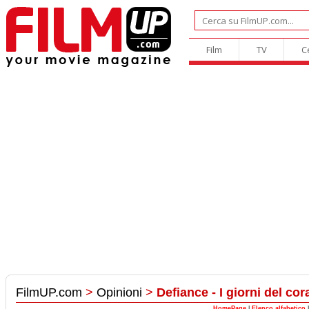
Film
TV
C
FilmUP.com
>
Opinioni
>
Defiance - I giorni del co
HomePage
|
Elenco alfabetico