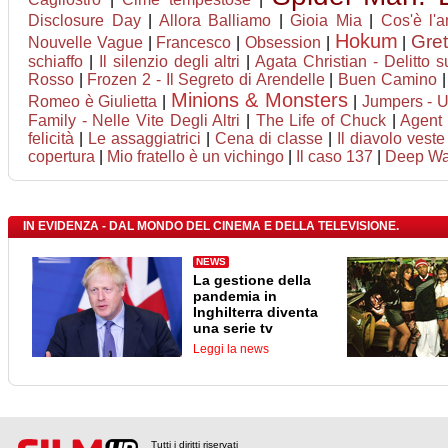
Disclosure Day
|
Allora Balliamo
|
Gioia Mia
|
Cos'è l'
Hokum
Gret
Nouvelle Vague
|
Francesco
|
Obsession
|
|
schiaffo
|
Il silenzio degli altri
|
Agata Christian - Delitto s
Rosso
|
Frozen 2 - Il Segreto di Arendelle
|
Buen Camino
Minions & Monsters
Romeo è Giulietta
|
|
Jumpers - Un
Family - Nelle Vite Degli Altri
|
The Life of Chuck
|
Agent 
felicità
|
Le assaggiatrici
|
Cena di classe
|
Il diavolo vest
copertura
|
Mio fratello è un vichingo
|
Il caso 137
|
Deep Wat
IN EVIDENZA - DAL MONDO DEL CINEMA E DELLA TELEVISIONE.
NEWS
La gestione della
pandemia in
Inghilterra diventa
una serie tv
Leggi la news
Tutti i diritti riservati