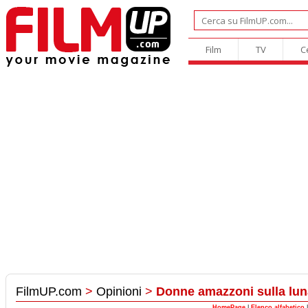
Film
TV
C
FilmUP.com
>
Opinioni
>
Donne amazzoni sulla lun
HomePage
|
Elenco alfabetico