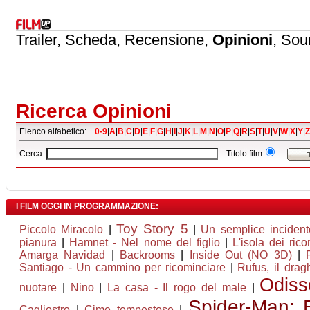
Trailer, Scheda, Recensione,
Opinioni
, Sou
Ricerca Opinioni
Elenco alfabetico:
0-9
|
A
|
B
|
C
|
D
|
E
|
F
|
G
|
H
|
I
|
J
|
K
|
L
|
M
|
N
|
O
|
P
|
Q
|
R
|
S
|
T
|
U
|
V
|
W
|
X
|
Y
|
Z
Cerca:
Titolo film
I FILM OGGI IN PROGRAMMAZIONE:
Toy Story 5
Piccolo Miracolo
|
|
Un semplice incident
pianura
|
Hamnet - Nel nome del figlio
|
L'isola dei rico
Amarga Navidad
|
Backrooms
|
Inside Out (NO 3D)
|
Santiago - Un cammino per ricominciare
|
Rufus, il dra
Odiss
nuotare
|
Nino
|
La casa - Il rogo del male
|
Spider-Man:
Cagliostro
|
Cime tempestose
|