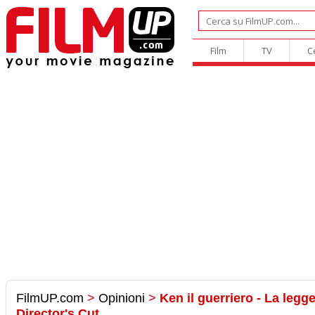
Film
TV
C
FilmUP.com
>
Opinioni
>
Ken il guerriero - La legg
Director's Cut