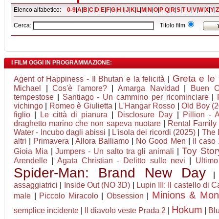
Elenco alfabetico:
0-9
|
A
|
B
|
C
|
D
|
E
|
F
|
G
|
H
|
I
|
J
|
K
|
L
|
M
|
N
|
O
|
P
|
Q
|
R
|
S
|
T
|
U
|
V
|
W
|
X
|
Y
|
Z
Cerca:
Titolo film
I FILM OGGI IN PROGRAMMAZIONE:
Greta e le
Agent of Happiness - Il Bhutan e la felicità
|
Michael
|
Cos'è l'amore?
|
Amarga Navidad
|
Buen C
tempestose
|
Santiago - Un cammino per ricominciare
|
vichingo
|
Romeo è Giulietta
|
L'Hangar Rosso
|
Old Boy (
figlio
|
Le città di pianura
|
Disclosure Day
|
Pillion -
draghetto marino che non sapeva nuotare
|
Rental Family -
Water - Incubo dagli abissi
|
L'isola dei ricordi (2025)
|
The 
altri
|
Primavera
|
Allora Balliamo
|
No Good Men
|
Il caso
Toy Stor
Gioia Mia
|
Jumpers - Un salto tra gli animali
|
Arendelle
|
Agata Christian - Delitto sulle nevi
|
Ultimo
Spider-Man: Brand New Day
assaggiatrici
|
Inside Out (NO 3D)
|
Lupin III: Il castello di 
Minions & Mon
male
|
Piccolo Miracolo
|
Obsession
|
Hokum
semplice incidente
|
Il diavolo veste Prada 2
|
|
Bl