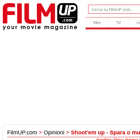
Film
TV
C
FilmUP.com
>
Opinioni
>
Shoot'em up - Spara o mu
HomePage
|
Elenco alfabetico