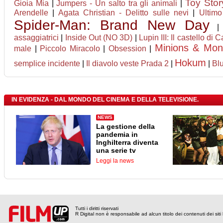
Toy Stor
Gioia Mia
|
Jumpers - Un salto tra gli animali
|
Arendelle
|
Agata Christian - Delitto sulle nevi
|
Ultimo
Spider-Man: Brand New Day
assaggiatrici
|
Inside Out (NO 3D)
|
Lupin III: Il castello di 
Minions & Mon
male
|
Piccolo Miracolo
|
Obsession
|
Hokum
semplice incidente
|
Il diavolo veste Prada 2
|
|
Bl
IN EVIDENZA - DAL MONDO DEL CINEMA E DELLA TELEVISIONE.
NEWS
La gestione della
pandemia in
Inghilterra diventa
una serie tv
Leggi la news
Tutti i diritti riservati
R Digital non è responsabile ad alcun titolo dei contenuti dei siti l