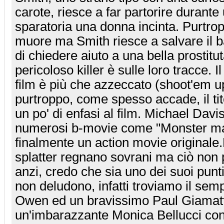
carote, riesce a far partorire durant
sparatoria una donna incinta. Purtro
muore ma Smith riesce a salvare il 
di chiedere aiuto a una bella prostit
pericoloso killer è sulle loro tracce. Il
film è più che azzeccato (shoot'em u
purtroppo, come spesso accade, il tito
un po' di enfasi al film. Michael Davis
numerosi b-movie come "Monster man
finalmente un action movie originale.
splatter regnano sovrani ma ciò non p
anzi, credo che sia uno dei suoi punti 
non deludono, infatti troviamo il semp
Owen ed un bravissimo Paul Giamat
un'imbarazzante Monica Bellucci co