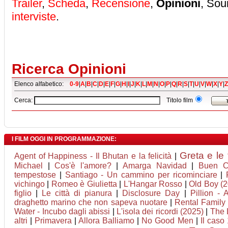
Trailer
,
Scheda
,
Recensione
,
Opinioni
, Sou
interviste
.
Ricerca Opinioni
Elenco alfabetico:
0-9
|
A
|
B
|
C
|
D
|
E
|
F
|
G
|
H
|
I
|
J
|
K
|
L
|
M
|
N
|
O
|
P
|
Q
|
R
|
S
|
T
|
U
|
V
|
W
|
X
|
Y
|
Z
Cerca:
Titolo film
I FILM OGGI IN PROGRAMMAZIONE:
Greta e le
Agent of Happiness - Il Bhutan e la felicità
|
Michael
|
Cos'è l'amore?
|
Amarga Navidad
|
Buen C
tempestose
|
Santiago - Un cammino per ricominciare
|
vichingo
|
Romeo è Giulietta
|
L'Hangar Rosso
|
Old Boy (
figlio
|
Le città di pianura
|
Disclosure Day
|
Pillion -
draghetto marino che non sapeva nuotare
|
Rental Family -
Water - Incubo dagli abissi
|
L'isola dei ricordi (2025)
|
The 
altri
|
Primavera
|
Allora Balliamo
|
No Good Men
|
Il caso