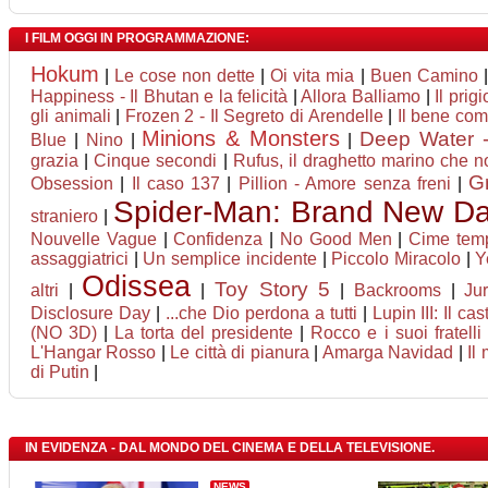
I FILM OGGI IN PROGRAMMAZIONE:
Hokum
|
Le cose non dette
|
Oi vita mia
|
Buen Camino
Happiness - Il Bhutan e la felicità
|
Allora Balliamo
|
Il prig
gli animali
|
Frozen 2 - Il Segreto di Arendelle
|
Il bene co
Minions & Monsters
Deep Water -
Blue
|
Nino
|
|
grazia
|
Cinque secondi
|
Rufus, il draghetto marino che 
Gr
Obsession
|
Il caso 137
|
Pillion - Amore senza freni
|
Spider-Man: Brand New D
straniero
|
Nouvelle Vague
|
Confidenza
|
No Good Men
|
Cime tem
assaggiatrici
|
Un semplice incidente
|
Piccolo Miracolo
|
Y
Odissea
Toy Story 5
altri
|
|
|
Backrooms
|
Ju
Disclosure Day
|
...che Dio perdona a tutti
|
Lupin III: Il ca
(NO 3D)
|
La torta del presidente
|
Rocco e i suoi fratelli
L'Hangar Rosso
|
Le città di pianura
|
Amarga Navidad
|
Il
di Putin
|
IN EVIDENZA - DAL MONDO DEL CINEMA E DELLA TELEVISIONE.
NEWS