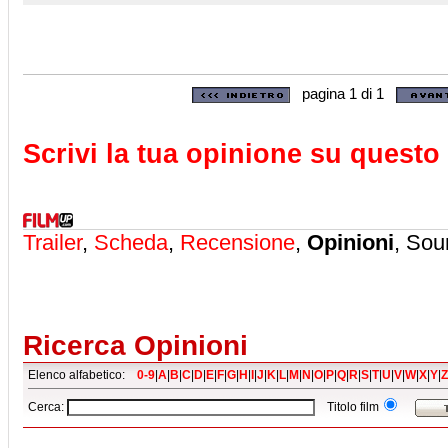
pagina 1 di 1
Scrivi la tua opinione su questo 
Trailer
,
Scheda
,
Recensione
,
Opinioni
, Sou
Ricerca Opinioni
Elenco alfabetico:
0-9
|
A
|
B
|
C
|
D
|
E
|
F
|
G
|
H
|
I
|
J
|
K
|
L
|
M
|
N
|
O
|
P
|
Q
|
R
|
S
|
T
|
U
|
V
|
W
|
X
|
Y
|
Z
Cerca:
Titolo film