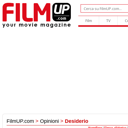
Film
TV
C
FilmUP.com
>
Opinioni
>
Desiderio
HomePage
|
Elenco alfabetico