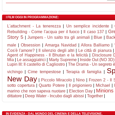
I FILM OGGI IN PROGRAMMAZIONE:
L'attachment - La tenerezza
|
Un semplice incidente
|
Gre
Rebuilding - Come l'acqua per il fuoco
|
Il caso 137
|
Story 5
|
Jumpers - Un salto tra gli animali
|
Blue
|
Bac
male
|
Obsession
|
Amarga Navidad
|
Allora Balliamo
|
Cos'è l'amore?
|
Il silenzio degli altri
|
Le città di pianura
Agent of Happiness - Il Bhutan e la felicità
|
Disclosure 
Mia
|
Le assaggiatrici
|
Marty Supreme
|
Inside Out (NO 3D)
Lupin III: Il castello di Cagliostro
|
The Drama - Un segreto 
Sp
vichingo
|
Cime tempestose
|
Terapia di famiglia
|
New Day
|
Piccolo Miracolo
|
Nino
|
Frozen 2 - Il 
sotto copertura
|
Quarto Potere
|
Il prigioniero
|
Michael
|
Minions
marino che non sapeva nuotare
|
Election Day
|
dittatore
|
Deep Water - Incubo dagli abissi
|
Together
|
IN EVIDENZA - DAL MONDO DEL CINEMA E DELLA TELEVISIONE.