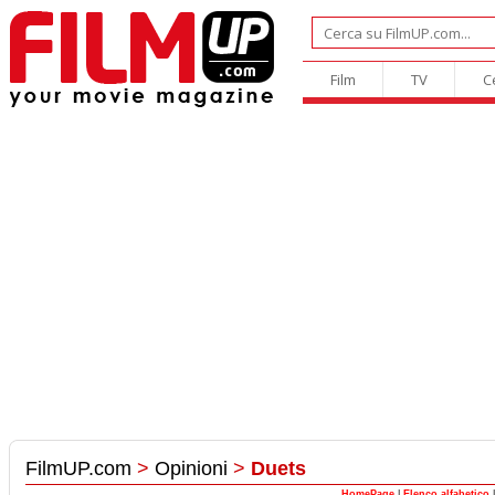
Film
TV
C
FilmUP.com
>
Opinioni
>
Duets
HomePage
|
Elenco alfabetico