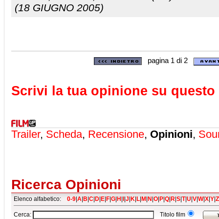
(18 GIUGNO 2005)
pagina 1 di 2
Scrivi la tua opinione su questo 
Trailer
,
Scheda
,
Recensione
,
Opinioni
,
Sou
Ricerca Opinioni
Elenco alfabetico:
0-9
|
A
|
B
|
C
|
D
|
E
|
F
|
G
|
H
|
I
|
J
|
K
|
L
|
M
|
N
|
O
|
P
|
Q
|
R
|
S
|
T
|
U
|
V
|
W
|
X
|
Y
|
Z
Cerca:
Titolo film