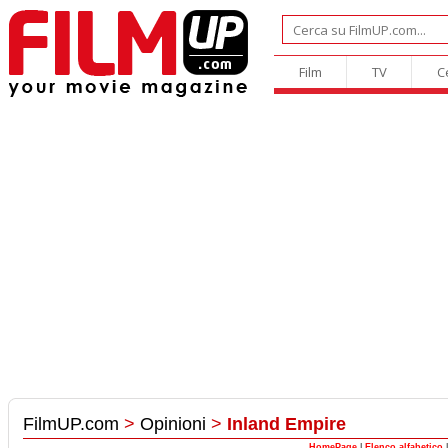
Film
TV
C
FilmUP.com
>
Opinioni
>
Inland Empire
HomePage
|
Elenco alfabetico