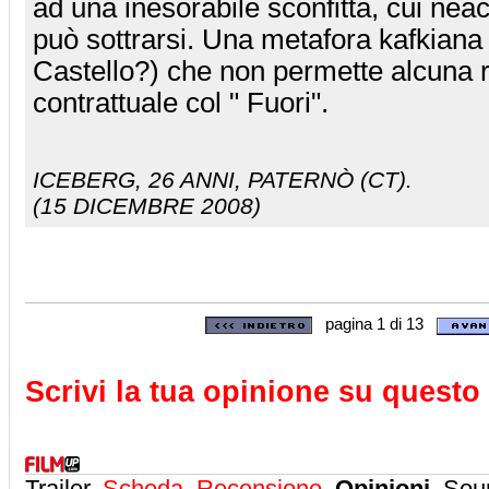
ad una inesorabile sconfitta, cui neac
può sottrarsi. Una metafora kafkiana a
Castello?) che non permette alcuna 
contrattuale col " Fuori".
ICEBERG
, 26 ANNI, PATERNÒ (CT).
(15 DICEMBRE 2008)
pagina 1 di 13
Scrivi la tua opinione su questo 
Trailer,
Scheda
,
Recensione
,
Opinioni
, Sou