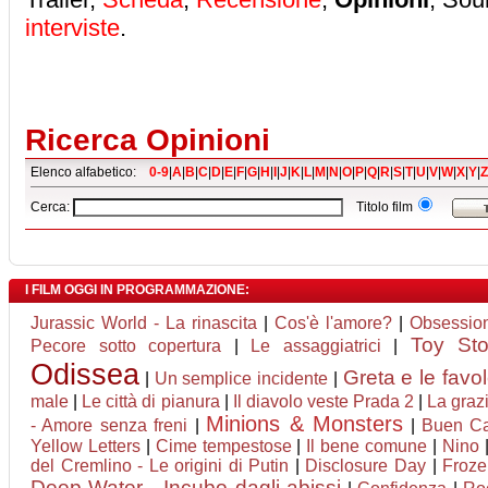
interviste
.
Ricerca Opinioni
Elenco alfabetico:
0-9
|
A
|
B
|
C
|
D
|
E
|
F
|
G
|
H
|
I
|
J
|
K
|
L
|
M
|
N
|
O
|
P
|
Q
|
R
|
S
|
T
|
U
|
V
|
W
|
X
|
Y
|
Z
Cerca:
Titolo film
I FILM OGGI IN PROGRAMMAZIONE:
Jurassic World - La rinascita
|
Cos'è l'amore?
|
Obsessio
Toy St
Pecore sotto copertura
|
Le assaggiatrici
|
Odissea
Greta e le favo
|
Un semplice incidente
|
male
|
Le città di pianura
|
Il diavolo veste Prada 2
|
La graz
Minions & Monsters
- Amore senza freni
|
|
Buen C
Yellow Letters
|
Cime tempestose
|
Il bene comune
|
Nino
del Cremlino - Le origini di Putin
|
Disclosure Day
|
Froze
Deep Water - Incubo dagli abissi