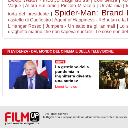
|
Confidenza
|
Roc
Vague
|
Allora Balliamo
|
Piccolo Miracolo
|
Oi vita mia
|
Spider-Man: Brand
torta del presidente
|
castello di Cagliostro
|
Agent of Happiness - Il Bhutan e la f
L'Hangar Rosso
|
Jumpers - Un salto tra gli animali
|
Lo s
draghetto marino che non sapeva nuotare
|
Le cose non det
IN EVIDENZA - DAL MONDO DEL CINEMA E DELLA TELEVISIONE.
NEWS
La gestione della
pandemia in
Inghilterra diventa
una serie tv
Leggi la news
Tutti i diritti riservati
R Digital non è responsabile ad alcun titolo dei contenuti dei siti l