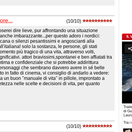
ore...
(10/10)
oserei dire lieve, pur affrontando una situazione
anche imbarazzante...per questo adoro i nordici:
IL
icana o silenzi pesantissimi e angoscianti alla
all'italiana! solo la sostanza, le persone, gli stati
ento più tragico di una vita, attraverso volti,
ificativi. attori bravissimi,spontanei e ben affiatati tra
ì intima e confidenziale che si potrebbe addirittura
 personaggi che sembrano davvero avere in sé belle
to in fatto di cinema, vi consiglio di andarlo a vedere:
un buon "manuale di vita" in pillole, improntato a
etezza nelle scelte e decisioni di vita, per quanto
Traile
di G
Laura
Tra i
(10/10)