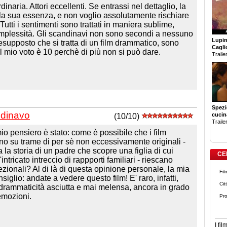
naria. Attori eccellenti. Se entrassi nel dettaglio, la
lla sua essenza, e non voglio assolutamente rischiare
 Tutti i sentimenti sono trattati in maniera sublime,
complessità. Gli scandinavi non sono secondi a nessuno
Lupin 
presupposto che si tratta di un film drammatico, sono
Cagli
Il mio voto è 10 perchè di più non si può dare.
Trailer
Spezi
ndinavo
cucin
(10/10)
Trailer
io pensiero è stato: come è possibile che i film
o su trame di per sè non eccessivamente originali -
 la storia di un padre che scopre una figlia di cui
CE
ntricato intreccio di rappporti familiari - riescano
zionali? Al di là di questa opinione personale, la mia
Fil
iglio: andate a vedere questo film! E' raro, infatti,
Cit
a drammaticità asciutta e mai melensa, ancora in grado
 emozioni.
Pro
I fi