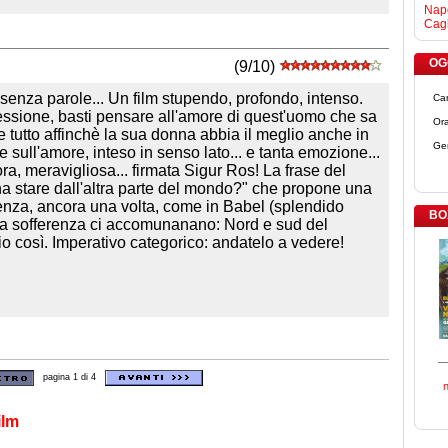
Napo
Cagl
OGG
(9/10)
enza parole... Un film stupendo, profondo, intenso.
Ca
iflessione, basti pensare all'amore di quest'uomo che sa
Ora
ne tutto affinchè la sua donna abbia il meglio anche in
Ge
e sull'amore, inteso in senso lato... e tanta emozione...
a, meravigliosa... firmata Sigur Ros! La frase del
gna stare dall'altra parte del mondo?" che propone una
renza, ancora una volta, come in Babel (splendido
BO
 la sofferenza ci accomunanano: Nord e sud del
io così. Imperativo categorico: andatelo a vedere!
pagina 1 di 4
ilm