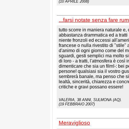
(10 APRILE 2008)
...farsi notate senza fare rum
tutto scorre in maniera naturale e, 
abbastanza drammatica ed a tratti 
niente fronzoli ed eccessi all'amer
francese o nulla rivestito di "stile" 
d'animo di ogni giorno come del mom
sguardi, gesti semplici ma molto sign
di loro - a tratti, l'atmosfera è cos
dimenticare che sia un film!-: bei
persone! qualsiasi sia il vostro gus
sembrerà banale, ma penso che sia 
lealtà, sincerità, chiarezza e concr
critiche e gravi possano essere!
VALERIA
, 38 ANNI, SULMONA (AQ).
(19 FEBBRAIO 2007)
Meraviglioso