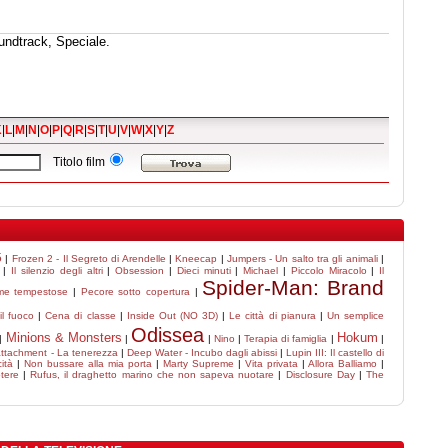
undtrack, Speciale.
K
|
L
|
M
|
N
|
O
|
P
|
Q
|
R
|
S
|
T
|
U
|
V
|
W
|
X
|
Y
|
Z
Titolo film
5
|
Frozen 2 - Il Segreto di Arendelle
|
Kneecap
|
Jumpers - Un salto tra gli animali
|
|
Il silenzio degli altri
|
Obsession
|
Dieci minuti
|
Michael
|
Piccolo Miracolo
|
Il
Spider-Man: Brand
me tempestose
|
Pecore sotto copertura
|
il fuoco
|
Cena di classe
|
Inside Out (NO 3D)
|
Le città di pianura
|
Un semplice
Odissea
Minions & Monsters
Hokum
|
|
|
Nino
|
Terapia di famiglia
|
|
attachment - La tenerezza
|
Deep Water - Incubo dagli abissi
|
Lupin III: Il castello di
ità
|
Non bussare alla mia porta
|
Marty Supreme
|
Vita privata
|
Allora Balliamo
|
tere
|
Rufus, il draghetto marino che non sapeva nuotare
|
Disclosure Day
|
The