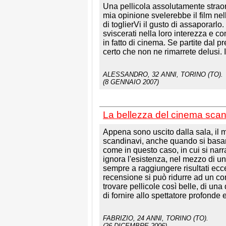
Una pellicola assolutamente straordi
mia opinione svelerebbe il film ne
di toglierVi il gusto di assaporarlo.
sviscerati nella loro interezza e 
in fatto di cinema. Se partite dal 
certo che non ne rimarrete delusi. 
ALESSANDRO
, 32 ANNI, TORINO (TO).
(8 GENNAIO 2007)
La bellezza del cinema sca
Appena sono uscito dalla sala, il m
scandinavi, anche quando si basan
come in questo caso, in cui si narra
ignora l'esistenza, nel mezzo di un'i
sempre a raggiungere risultati ecce
recensione si può ridurre ad un cons
trovare pellicole così belle, di un
di fornire allo spettatore profonde
FABRIZIO
, 24 ANNI, TORINO (TO).
(26 DICEMBRE 2006)