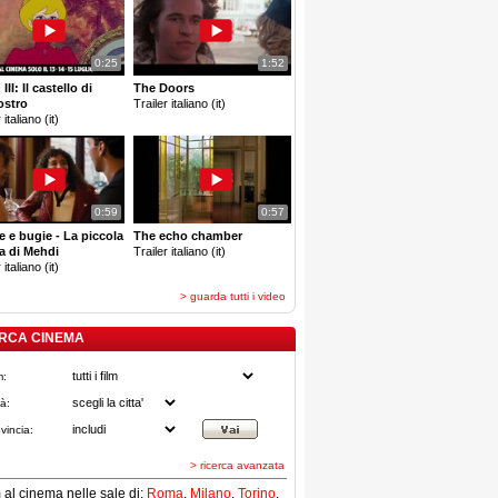
0:25
1:52
III: Il castello di
The Doors
ostro
Trailer italiano (it)
 italiano (it)
0:59
0:57
e e bugie - La piccola
The echo chamber
a di Mehdi
Trailer italiano (it)
 italiano (it)
> guarda tutti i video
RCA CINEMA
m:
tà:
vincia:
> ricerca avanzata
lm al cinema nelle sale di:
Roma
,
Milano
,
Torino
,