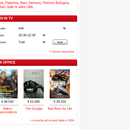
li
,
Palermo
,
Bari
,
Genova
,
Firenze
Bologna
,
iari
,
tutte le altre città...
I IN TV
nale:
rio:
nere:
> ricerca avanzata
X OFFICE
€ 90.532
€ 51.845
€ 39.220
Volevo
The Grudge
Bad Boys for Life
nascondermi
> consulta gli incassi Italia e USA