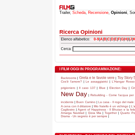
Trailer,
Scheda
,
Recensione
,
Opinioni
, So
Ricerca Opinioni
Elenco alfabetico:
0-9
|
A
|
B
|
C
|
D
|
E
|
F
|
G
|
H
|
I
|
J
|
Cerca:
I FILM OGGI IN PROGRAMMAZIONE:
Greta e le favole vere
Toy Story 
Backrooms
|
|
Cos'è l'amore?
|
Le assaggiatrici
|
L'Hangar Rosso
prigioniero
|
Il caso 137
|
Blue
|
Election Day
|
Ci
New Day
|
Rebuilding - Come l'acqua per 
incidente
|
Buen Camino
|
La casa - Il rogo del male
A cena con il dittatore
|
Mio fratello è un vichingo
|
L'
Cagliostro
|
Agent of Happiness - Il Bhutan e la felic
Amarga Navidad
|
Gioia Mia
|
Together
|
Quarto Po
Drama - Un segreto è per sempre
|