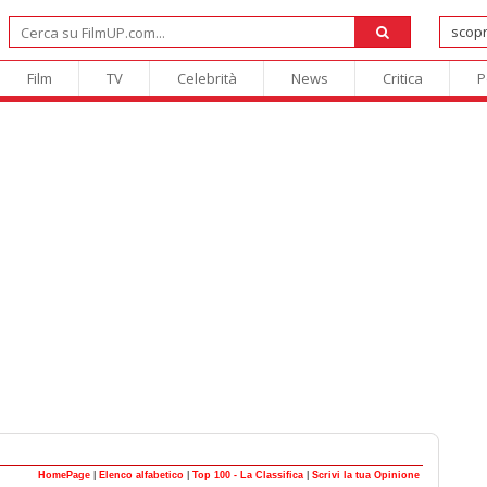
Film
TV
Celebrità
News
Critica
P
HomePage
|
Elenco alfabetico
|
Top 100 - La Classifica
|
Scrivi la tua Opinione