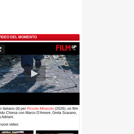
 VIDEO DEL MOMENTO
r italiano (it) per
Piccolo Miracolo
(2026), un film
uido Chiesa con Marco D'Amore, Greta Scarano,
 Adriani.
 nuovi video: