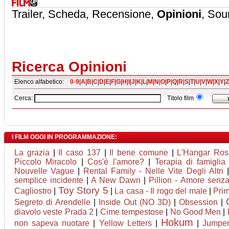
Trailer, Scheda, Recensione,
Opinioni
, Sou
Ricerca Opinioni
Elenco alfabetico:
0-9
|
A
|
B
|
C
|
D
|
E
|
F
|
G
|
H
|
I
|
J
|
K
|
L
|
M
|
N
|
O
|
P
|
Q
|
R
|
S
|
T
|
U
|
V
|
W
|
X
|
Y
|
Z
Cerca:
Titolo film
I FILM OGGI IN PROGRAMMAZIONE:
La grazia
|
Il caso 137
|
Il bene comune
|
L'Hangar Ros
Piccolo Miracolo
|
Cos'è l'amore?
|
Terapia di famiglia
Nouvelle Vague
|
Rental Family - Nelle Vite Degli Altri
semplice incidente
|
A New Dawn
|
Pillion - Amore senza
Toy Story 5
Cagliostro
|
|
La casa - Il rogo del male
|
Pri
Segreto di Arendelle
|
Inside Out (NO 3D)
|
Obsession
|
diavolo veste Prada 2
|
Cime tempestose
|
No Good Men
|
Hokum
non sapeva nuotare
|
Yellow Letters
|
|
Jumpers