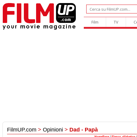
Film
TV
C
FilmUP.com
>
Opinioni
>
Dad - Papà
HomePage
|
Elenco alfabetico