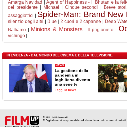
Amarga Navidad
|
Agent of Happiness - Il Bhutan e la feli
del presidente
|
Michael
|
Cinque secondi
|
Breve stor
Spider-Man: Brand New
assaggiatrici
|
silenzio degli altri
|
Blue
|
2 cuori e 2 capanne
|
Deep Water
Od
Minions & Monsters
Balliamo
|
|
Il prigioniero
|
vichingo
|
IN EVIDENZA - DAL MONDO DEL CINEMA E DELLA TELEVISIONE.
NEWS
La gestione della
pandemia in
Inghilterra diventa
una serie tv
Leggi la news
Tutti i diritti riservati
R Digital non è responsabile ad alcun titolo dei contenuti dei siti l