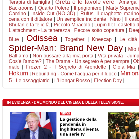
Greta e le favole vere
Terapia di famiglia
|
|
Amarga 
Backrooms
|
Quarto Potere
|
Il prigioniero
|
Marty Suprem
Camino
|
Inside Out (NO 3D)
|
Rufus, il draghetto mari
cena con il dittatore
|
Un semplice incidente
|
Nino
|
Il cas
Bhutan e la felicità
|
Piccolo Miracolo
|
Lupin III: Il castello
L'attachment - La tenerezza
|
Pecore sotto copertura
|
Deep
Odissea
Blue
|
|
Together
|
Kneecap
|
Le città
Spider-Man: Brand New Day
|
Mio 
Balliamo
|
Non bussare alla mia porta
|
Vita privata
|
Jumpe
Cos'è l'amore?
|
The Drama - Un segreto è per sempre
|
Ob
male
|
Frozen 2 - Il Segreto di Arendelle
|
Gioia Mia
Hokum
Minion
|
Rebuilding - Come l'acqua per il fuoco
|
5
|
Le assaggiatrici
|
L'Hangar Rosso
|
Election Day
|
IN EVIDENZA - DAL MONDO DEL CINEMA E DELLA TELEVISIONE.
NEWS
La gestione della
pandemia in
Inghilterra diventa
una serie tv