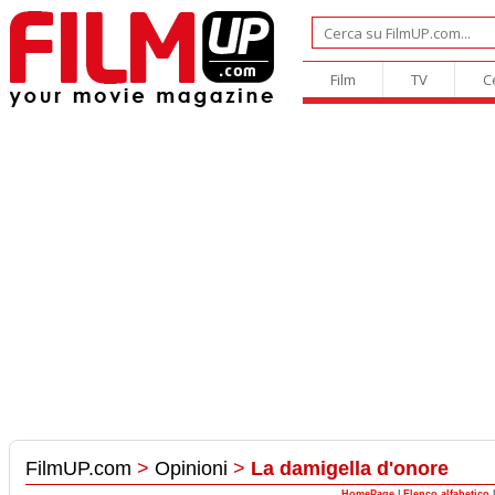
Film
TV
C
FilmUP.com
>
Opinioni
>
La damigella d'onore
HomePage
|
Elenco alfabetico