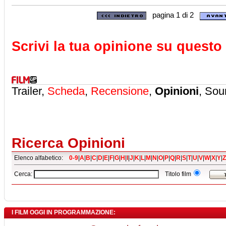
pagina 1 di 2
Scrivi la tua opinione su questo 
Trailer,
Scheda
,
Recensione
,
Opinioni
, Sou
Ricerca Opinioni
Elenco alfabetico:
0-9
|
A
|
B
|
C
|
D
|
E
|
F
|
G
|
H
|
I
|
J
|
K
|
L
|
M
|
N
|
O
|
P
|
Q
|
R
|
S
|
T
|
U
|
V
|
W
|
X
|
Y
|
Z
Cerca:
Titolo film
I FILM OGGI IN PROGRAMMAZIONE: