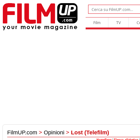
Film
TV
C
FilmUP.com
>
Opinioni
>
Lost (Telefilm)
HomePage
|
Elenco alfabetico