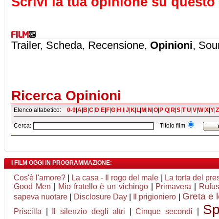
Scrivi la tua opinione su questo 
Trailer, Scheda, Recensione,
Opinioni
, Sou
Ricerca Opinioni
Elenco alfabetico:
0-9
|
A
|
B
|
C
|
D
|
E
|
F
|
G
|
H
|
I
|
J
|
K
|
L
|
M
|
N
|
O
|
P
|
Q
|
R
|
S
|
T
|
U
|
V
|
W
|
X
|
Y
|
Z
Cerca:
Titolo film
I FILM OGGI IN PROGRAMMAZIONE:
Cos'è l'amore?
|
La casa - Il rogo del male
|
La torta del pre
Good Men
|
Mio fratello è un vichingo
|
Primavera
|
Rufus
Greta e 
sapeva nuotare
|
Disclosure Day
|
Il prigioniero
|
Sp
Priscilla
|
Il silenzio degli altri
|
Cinque secondi
|