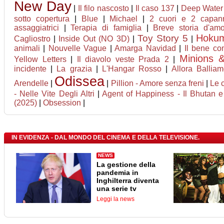
New Day
|
Il filo nascosto
|
Il caso 137
|
Deep Water 
sotto copertura
|
Blue
|
Michael
|
2 cuori e 2 capan
assaggiatrici
|
Terapia di famiglia
|
Breve storia d'am
Hoku
Toy Story 5
Cagliostro
|
Inside Out (NO 3D)
|
|
animali
|
Nouvelle Vague
|
Amarga Navidad
|
Il bene c
Minions 
Yellow Letters
|
Il diavolo veste Prada 2
|
incidente
|
La grazia
|
L'Hangar Rosso
|
Allora Ballia
Odissea
Arendelle
|
|
Pillion - Amore senza freni
|
Le c
- Nelle Vite Degli Altri
|
Agent of Happiness - Il Bhutan e l
(2025)
|
Obsession
|
IN EVIDENZA - DAL MONDO DEL CINEMA E DELLA TELEVISIONE.
NEWS
La gestione della
pandemia in
Inghilterra diventa
una serie tv
Leggi la news