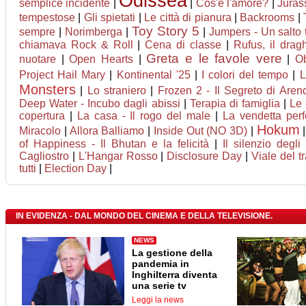
Odissea
semplice incidente
|
|
Cos'è l'amore?
|
Jurass
tempestose
|
Gli spietati
|
Le città di pianura
|
Backrooms
|
Toy Story 5
sempre
|
Norimberga
|
|
Jumpers - Un salto t
chiamava Rock & Roll
|
Cena di classe
|
Rufus, il dra
Greta e le favole vere
nuotare
|
Open Hearts
|
|
O
Project Hail Mary
|
Kontinental '25
|
I colori del tempo
|
L
Monsters
|
Lo straniero
|
Frozen 2 - Il Segreto di Aren
Deep Water - Incubo dagli abissi
|
Terapia di famiglia
|
Le 
copertura
|
La casa - Il rogo del male
|
La vendetta perf
Hokum
Miracolo
|
Allora Balliamo
|
Inside Out (NO 3D)
|
of Happiness - Il Bhutan e la felicità
|
Il silenzio degli 
Cagliostro
|
L'Hangar Rosso
|
Disclosure Day
|
Viale del t
tutti
|
Election Day
|
IN EVIDENZA - DAL MONDO DEL CINEMA E DELLA TELEVISIONE.
NEWS
La gestione della
pandemia in
Inghilterra diventa
una serie tv
Leggi la news