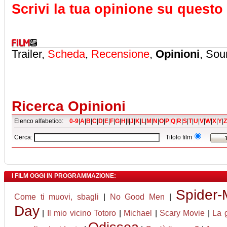
Scrivi la tua opinione su questo 
Trailer,
Scheda
,
Recensione
,
Opinioni
, Sou
Ricerca Opinioni
Elenco alfabetico:
0-9
|
A
|
B
|
C
|
D
|
E
|
F
|
G
|
H
|
I
|
J
|
K
|
L
|
M
|
N
|
O
|
P
|
Q
|
R
|
S
|
T
|
U
|
V
|
W
|
X
|
Y
|
Z
Cerca:
Titolo film
I FILM OGGI IN PROGRAMMAZIONE:
Spider
Come ti muovi, sbagli
|
No Good Men
|
Day
|
Il mio vicino Totoro
|
Michael
|
Scary Movie
|
La 