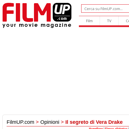
Film
TV
C
FilmUP.com
>
Opinioni
>
Il segreto di Vera Drake
HomePage
|
Elenco alfabetico