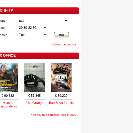
I IN TV
nale:
rio:
nere:
> ricerca avanzata
X OFFICE
€ 90.532
€ 51.845
€ 39.220
Volevo
The Grudge
Bad Boys for Life
nascondermi
> consulta gli incassi Italia e USA