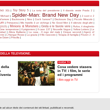
Toy Story 5
 (NO 3D)
|
|
La torta del presidente
|
Il diavolo veste Prada 2
|
Spider-Man: Brand New Day
|
Michael
|
|
2 cuori e 2
 d'amore
|
Backrooms
|
Nino
|
Cos'è l'amore?
|
Disclosure Day
|
Piccolo Miracolo
|
um
|
Primavera
|
Mio fratello è un vichingo
|
No Good Men
|
Il silenzio degli altri
|
Minions & Monsters
Greta e le favole vere
 (2025)
|
|
|
Rufus, il draghetto
Cime tempestose
|
Il prigioniero
|
Il caso 137
|
Nouvelle Vague
|
Yellow Letters
|
Le
vidad
|
Allora Balliamo
|
La casa - Il rogo del male
|
Cinque secondi
|
Agent of
ente
|
L'Hangar Rosso
|
La grazia
|
Il filo nascosto
|
Terapia di famiglia
|
Frozen 2 - Il
ew Dawn
|
Priscilla
|
 DELLA TELEVISIONE.
GUIDA TV
 della
Cosa vedere stasera
n
in TV: i film, le serie
diventa
ed i programmi
I film oggi in TV
 ad alcun titolo dei contenuti dei siti linkati, pubblicati o recensiti.