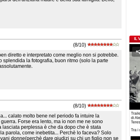
IL
(8/10)
ben diretto e interpretato come meglio non si potrebbe.
splendida la fotografia, buon ritmo (solo la parte
 assolutamente.
(8/10)
Traile
a... calato molto bene nel periodo fa intuire la
di Al
po guerra. Forse era lento, ma io non me ne sono
Teres
a lasciata perplessa è che da dopo che è stata
Tra i
la parola, come inebetita... Perchè lo faceva? Solo
iovani donne(perchè dare giudizi su chi un figlio non se