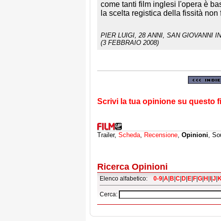
come tanti film inglesi l'opera è ba
la scelta registica della fissità no
PIER LUIGI
, 28 ANNI, SAN GIOVANNI I
(3 FEBBRAIO 2008)
Scrivi la tua opinione su questo f
Trailer,
Scheda
,
Recensione
,
Opinioni
, So
Ricerca Opinioni
Elenco alfabetico:
0-9
|
A
|
B
|
C
|
D
|
E
|
F
|
G
|
H
|
I
|
J
|
Cerca: