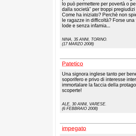
lo può permettere per povertà o per
dalla società" per troppi pregiudi
Come ha iniziato? Perchè non spiega
le ragazze in difficoltà? Forse una t
lode e senza infamia...
NINA
, 35 ANNI, TORINO.
(17 MARZO 2008)
Patetico
Una signora inglese tanto per bene 
soporifero e privo di interesse int
immortalare la faccia della prota
scoperte!
ALE
, 30 ANNI, VARESE.
(6 FEBBRAIO 2008)
impegato