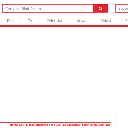
Film
TV
Celebrità
News
Critica
P
HomePage
|
Elenco alfabetico
|
Top 100 - La Classifica
|
Scrivi la tua Opinione