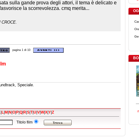
sata sulla gande prova degli attori, il tema è delicato e
n fasvorisce la scorrevolezza. cmq merita...
OGG
N CROCE.
Ca
Ora
Ge
pagina 1 di 10
BO
ilm
undtrack, Speciale.
K
|
L
|
M
|
N
|
O
|
P
|
Q
|
R
|
S
|
T
|
U
|
V
|
W
|
X
|
Y
|
Z
Titolo film