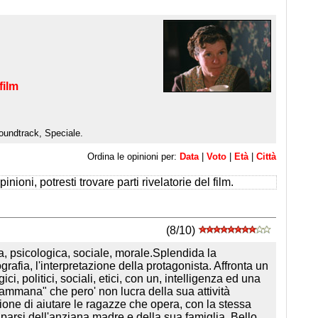
film
oundtrack, Speciale.
Ordina le opinioni per:
Data
|
Voto
|
Età
|
Città
inioni, potresti trovare parti rivelatorie del film.
(8/10)
a, psicologica, sociale, morale.Splendida la
ografia, l'interpretazione della protagonista. Affronta un
ci, politici, sociali, etici, con un, intelligenza ed una
mammana" che pero' non lucra della sua attività
ione di aiutare le ragazze che opera, con la stessa
arsi dell'anziana madre e della sua famiglia. Bello,