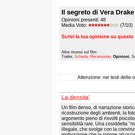
Il segreto di Vera Drake
Opinioni presenti:
48
Media Voto:
(7/10)
Scrivi la tua opinione su questo 
Altre risorse sul film:
Trailer,
Scheda
,
Recensione
,
Opinioni
, S
Attenzione: nei testi delle op
La densita'
Un film denso, di narrazione storic
ricostruzione degli ambienti, la fot
argomento pieno di risvolti piscologi
sensibilità rare. Una cosiddetta "
illegale, che svolge con la convinz
motivazione che la spinge ad occup