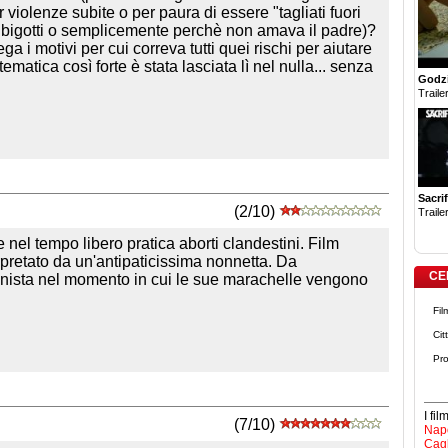
 violenze subite o per paura di essere "tagliati fuori
zi bigotti o semplicemente perchè non amava il padre)?
 i motivi per cui correva tutti quei rischi per aiutare
ematica così forte è stata lasciata lì nel nulla... senza
Godzi
Trailer
Sacrif
(2/10)
Trailer
nel tempo libero pratica aborti clandestini. Film
erpretato da un'antipaticissima nonnetta. Da
CE
gonista nel momento in cui le sue marachelle vengono
Fil
Cit
Pro
I fi
(7/10)
Napo
Cagl