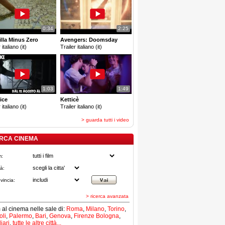
0:34
2:25
lla Minus Zero
Avengers: Doomsday
 italiano (it)
Trailer italiano (it)
1:03
1:49
ice
Ketticè
 italiano (it)
Trailer italiano (it)
> guarda tutti i video
RCA CINEMA
m:
tà:
vincia:
> ricerca avanzata
lm al cinema nelle sale di:
Roma
,
Milano
,
Torino
,
li
,
Palermo
,
Bari
,
Genova
,
Firenze
Bologna
,
iari
,
tutte le altre città...