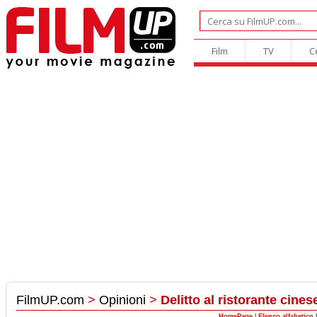
Film
TV
C
FilmUP.com
>
Opinioni
>
Delitto al ristorante cines
HomePage
|
Elenco alfabetico