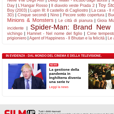
Nelle Vite Degli Altri
|
Deep Water - Incubo dagli abissi
|
T
Toy St
Day
|
L'Hangar Rosso
|
Il diavolo veste Prada 2
|
Boy (2003)
|
Lupin III: Il castello di Cagliostro
|
La casa - Il
3D)
|
Cinque secondi
|
Nino
|
Pecore sotto copertura
|
Bu
Minions & Monsters
|
Le città di pianura
|
Gioia Mi
Spider-Man: Brand New
incidente
|
vichingo
|
Hamnet - Nel nome del figlio
|
Cime tempest
prigioniero
|
Agent of Happiness - Il Bhutan e la felicità
|
Le 
IN EVIDENZA - DAL MONDO DEL CINEMA E DELLA TELEVISIONE.
NEWS
La gestione della
pandemia in
Inghilterra diventa
una serie tv
Leggi la news
Tutti i diritti riservati