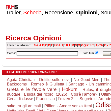
Trailer,
Scheda
, Recensione,
Opinioni
, Sou
Ricerca Opinioni
Elenco alfabetico:
0-9
|
A
|
B
|
C
|
D
|
E
|
F
|
G
|
H
|
I
|
J
|
K
|
L
|
M
|
N
|
O
|
P
|
Q
|
R
|
S
|
T
|
U
|
V
|
W
|
X
|
Y
|
Z
Cerca:
Titolo film
I FILM OGGI IN PROGRAMMAZIONE:
Agata Christian - Delitto sulle nevi
|
No Good Men
|
The
Backrooms
|
Romeo è Giulietta
|
Santiago - Un cammino
Hokum
Greta e le favole vere
|
|
Rufus, il drag
nuotare
|
L'isola dei ricordi (2025)
|
Cos'è l'amore?
|
Ultim
Cena di classe
|
Francesco
|
Frozen 2 - Il Segreto di Arende
Odis
salto tra gli animali
|
Pillion - Amore senza freni
|