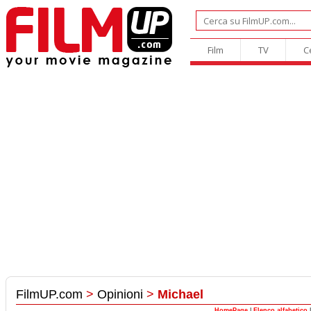
Film
TV
C
FilmUP.com
>
Opinioni
>
Michael
HomePage
|
Elenco alfabetico