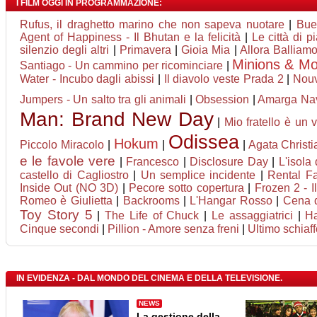
I FILM OGGI IN PROGRAMMAZIONE:
Rufus, il draghetto marino che non sapeva nuotare
|
Bue
Agent of Happiness - Il Bhutan e la felicità
|
Le città di p
silenzio degli altri
|
Primavera
|
Gioia Mia
|
Allora Balliam
Minions & Mo
Santiago - Un cammino per ricominciare
|
Water - Incubo dagli abissi
|
Il diavolo veste Prada 2
|
Nouv
Jumpers - Un salto tra gli animali
|
Obsession
|
Amarga Na
Man: Brand New Day
|
Mio fratello è un 
Odissea
Hokum
Piccolo Miracolo
|
|
|
Agata Christia
e le favole vere
|
Francesco
|
Disclosure Day
|
L'isola 
castello di Cagliostro
|
Un semplice incidente
|
Rental Fa
Inside Out (NO 3D)
|
Pecore sotto copertura
|
Frozen 2 - I
Romeo è Giulietta
|
Backrooms
|
L'Hangar Rosso
|
Cena d
Toy Story 5
|
The Life of Chuck
|
Le assaggiatrici
|
Ha
Cinque secondi
|
Pillion - Amore senza freni
|
Ultimo schiaff
IN EVIDENZA - DAL MONDO DEL CINEMA E DELLA TELEVISIONE.
NEWS
La gestione della