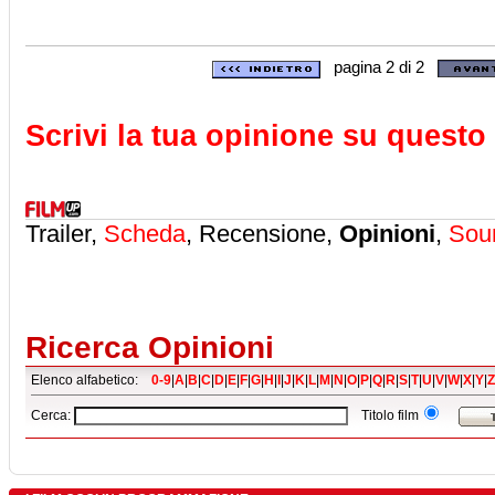
pagina 2 di 2
Scrivi la tua opinione su questo 
Trailer,
Scheda
, Recensione,
Opinioni
,
Sou
Ricerca Opinioni
Elenco alfabetico:
0-9
|
A
|
B
|
C
|
D
|
E
|
F
|
G
|
H
|
I
|
J
|
K
|
L
|
M
|
N
|
O
|
P
|
Q
|
R
|
S
|
T
|
U
|
V
|
W
|
X
|
Y
|
Z
Cerca:
Titolo film