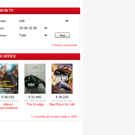
I IN TV
nale:
rio:
nere:
> ricerca avanzata
X OFFICE
€ 90.532
€ 51.845
€ 39.220
Volevo
The Grudge
Bad Boys for Life
nascondermi
> consulta gli incassi Italia e USA