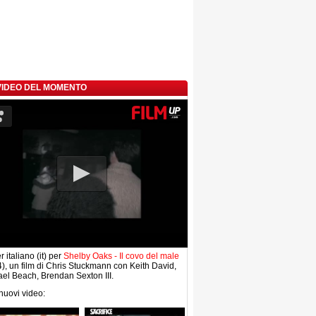
 VIDEO DEL MOMENTO
r italiano (it) per
Shelby Oaks - Il covo del male
), un film di Chris Stuckmann con Keith David,
el Beach, Brendan Sexton III.
 nuovi video: