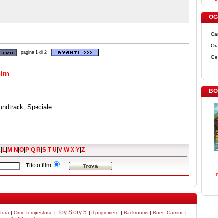
OGG
Ca
Ora
pagina 1 di 2
Ge
ilm
BO
undtrack, Speciale.
K
|
L
|
M
|
N
|
O
|
P
|
Q
|
R
|
S
|
T
|
U
|
V
|
W
|
X
|
Y
|
Z
Titolo film
Toy Story 5
tura
|
Cime tempestose
|
|
Il prigioniero
|
Backrooms
|
Buen Camino
|