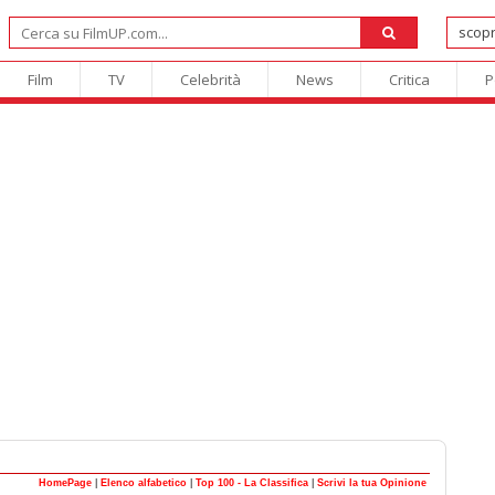
Film
TV
Celebrità
News
Critica
P
HomePage
|
Elenco alfabetico
|
Top 100 - La Classifica
|
Scrivi la tua Opinione