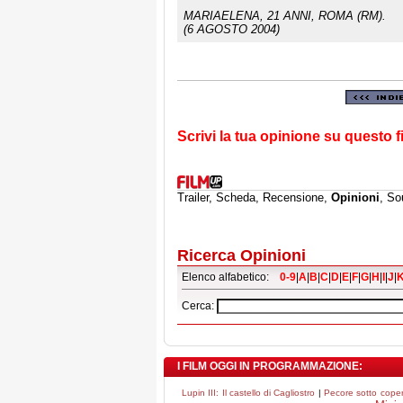
MARIAELENA
, 21 ANNI, ROMA (RM).
(6 AGOSTO 2004)
Scrivi la tua opinione su questo f
Trailer, Scheda, Recensione,
Opinioni
, So
Ricerca Opinioni
Elenco alfabetico:
0-9
|
A
|
B
|
C
|
D
|
E
|
F
|
G
|
H
|
I
|
J
|
Cerca:
I FILM OGGI IN PROGRAMMAZIONE:
Lupin III: Il castello di Cagliostro
|
Pecore sotto coper