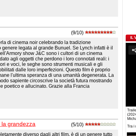
(9/10)
IL
la di cinema noir celebrando la tradizione
 genere legata al grande Bunuel. Se Lynch infatti è il
dell'Armory show J&C sono i cultori di un cinema
dato agli oggetti che perdono i loro connotati reali: i
ri e voci, le seghe sono strumenti musicali e gli
ilitati dalle loro imperfezioni. Questo film è proprio
imane l'ultima speranza di una umanità degenerata. La
modo sapiente circoscrive la società futura mostrando
e poetico e allucinato. Grazie alla Francia
Traile
(2024
Micha
 la grandezza
(5/10)
Tra i
etamente diverso dagli altri film, è di un genere tutto