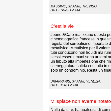
MASSIMO
, 37 ANNI, TREVISO.
(10 GENNAIO 2006)
C'est la vie
Jeunet&Caro realizzano questa per
cinematografica francese in questo
regista del surrealismo importato 
metafisico. Metafisico per il valore 
tubi conducono non liquidi ma rumo
stessi esseri umani sono automi nob
un tributo alla imperfezione che r
sceneggiatura solida costruita in 
solo un condominio. Resta un final
BRIANPARIS
, 34 ANNI, VENEZIA.
(18 GIUGNO 2008)
Mi spiace non averne notato
Nulla da dire, ha qualcosa di compl