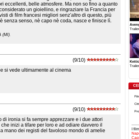
ori eccellenti, belle atmosfere. Ma non so fino a quanto
considerato un gioiellino, e ringraziare la Francia per
i di film francesi migliori senz'altro di questo, più
 è senza senso, nè capo nè coda, nasce e finisce lì.
Aven
Trailer
 (MI).
(9/10)
Ketti
Trailer
che si vede ultimamente al cinema
CE
Fil
Cit
(9/10)
Pro
 di ironia si fa sempre apprezzare e i due attori
che inizi a tifare per loro e ad odiare davvero il
I fi
la mano dei registi del favoloso mondo di amelie
Napo
Cagl