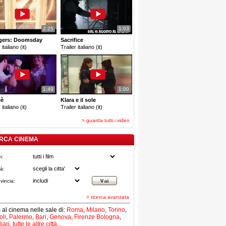
2:25
1:03
gers: Doomsday
Sacrifice
 italiano (it)
Trailer italiano (it)
1:49
1:00
cè
Klara e il sole
 italiano (it)
Trailer italiano (it)
> guarda tutti i video
RCA CINEMA
m:
tà:
vincia:
> ricerca avanzata
lm al cinema nelle sale di:
Roma
,
Milano
,
Torino
,
li
,
Palermo
,
Bari
,
Genova
,
Firenze
Bologna
,
iari
,
tutte le altre città...