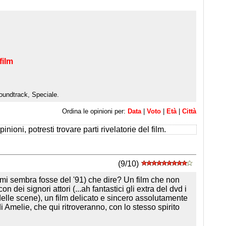
film
oundtrack, Speciale.
Ordina le opinioni per:
Data
|
Voto
|
Età
|
Città
inioni, potresti trovare parti rivelatorie del film.
(9/10)
(mi sembra fosse del '91) che dire? Un film che non
 dei signori attori (...ah fantastici gli extra del dvd i
delle scene), un film delicato e sincero assolutamente
di Amelie, che qui ritroveranno, con lo stesso spirito